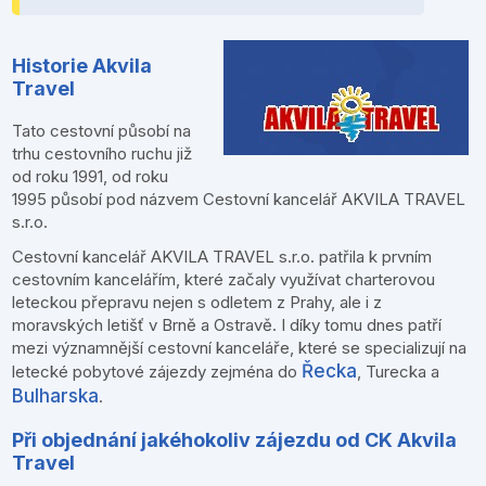
Historie Akvila
Travel
Tato cestovní působí na
trhu cestovního ruchu již
od roku 1991, od roku
1995 působí pod názvem Cestovní kancelář AKVILA TRAVEL
s.r.o.
Cestovní kancelář AKVILA TRAVEL s.r.o. patřila k prvním
cestovním kancelářím, které začaly využívat charterovou
leteckou přepravu nejen s odletem z Prahy, ale i z
moravských letišť v Brně a Ostravě. I díky tomu dnes patří
mezi významnější cestovní kanceláře, které se specializují na
Řecka
letecké pobytové zájezdy zejména do
, Turecka a
Bulharska
.
Při objednání jakéhokoliv zájezdu od CK Akvila
Travel