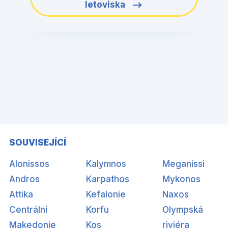
letoviska
SOUVISEJÍCÍ
Alonissos
Kalymnos
Meganissi
Andros
Karpathos
Mykonos
Attika
Kefalonie
Naxos
Centrální
Korfu
Olympská
Makedonie
Kos
riviéra