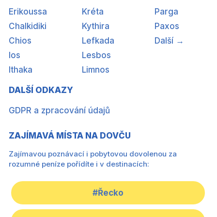
Erikoussa
Kréta
Parga
Chalkidiki
Kythira
Paxos
Chios
Lefkada
Další →
Ios
Lesbos
Ithaka
Limnos
DALŠÍ ODKAZY
GDPR a zpracování údajů
ZAJÍMAVÁ MÍSTA NA DOVČU
Zajímavou poznávací i pobytovou dovolenou za
rozumné peníze pořídíte i v destinacích:
#Řecko