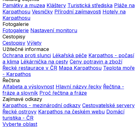
Památky a muzea
Kláštery
Turistická střediska
Pláže na
Karpathosu
Vesničky
Přírodní zajímavosti
Hotely na
Karpathosu
Fotogalerie
Fotogalerie
Nastavení monitoru
Cestopisy
Cestopisy
Výlety
Užitečné informace
Ochrana proti slunci
Lékařská péče
Karpathos - počasí
a klima
Lékárnička na cesty
Ceny potravin a zboží
Řecké restaurace v ČR
Mapa Karpathosu
Teplota moře
- Karpathos
Řečtina
Alfabeta a výslovnost
Hlavní názvy řecky
Řečtina -
fráze a slovník
Proč řečtina a fráze
Zajímavé odkazy
Karpathos - mezinárodní odkazy
Cestovatelské servery
Řecké ostrovy
Karpathos na českém webu
Domácí
turistika - ČR
Vyberte oblast