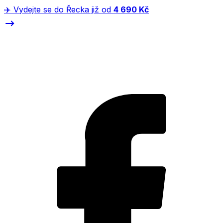
✈️ Vydejte se do Řecka již od
4 690 Kč