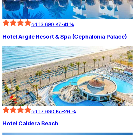
od 13 690 Kč
-
41
%
Hotel Argile Resort & Spa (Cephalonia Palace)
od 17 690 Kč
-
26
%
Hotel Caldera Beach