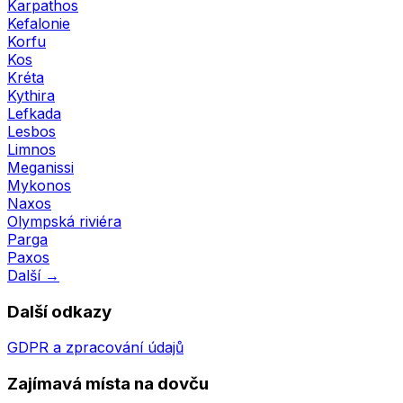
Karpathos
Kefalonie
Korfu
Kos
Kréta
Kythira
Lefkada
Lesbos
Limnos
Meganissi
Mykonos
Naxos
Olympská riviéra
Parga
Paxos
Další →
Další odkazy
GDPR a zpracování údajů
Zajímavá místa na dovču