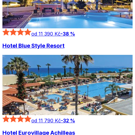
od 11 390 Kč
-
38
%
Hotel Blue Style Resort
od 11 790 Kč
-
32
%
Hotel Eurovillage Achilleas