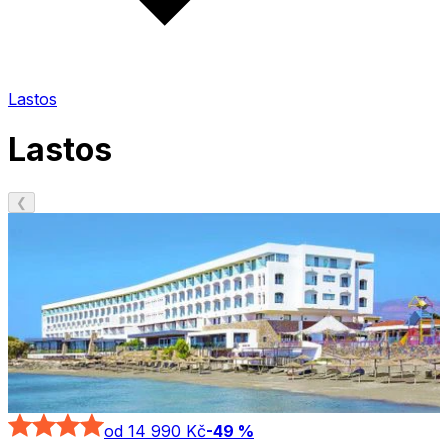
Lastos
Lastos
❮
od 14 990 Kč
-
49
%