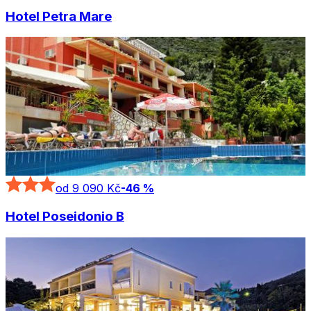
Hotel Petra Mare
od 9 090 Kč
-
46
%
Hotel Poseidonio B