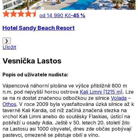
od 14 990 Kč
-
45
%
Hotel Sandy Beach Resort
❯
Uložit
Vesnička Lastos
Popis od uživatele nudista:
Vápencová náhorní plošina ve výšce přibližně 800 m
n.m. pod nejvyšší horou ostrova
Kali Limni (1215 m)
. Lze
se na ni dostat značenou odbočkou ze silnice
Volada
–
Othos
. V roce 2009 byla vyasfaltována úzká silnice až k
taverně Kali Kardia, od níž začíná značená stezka na
vrchol Kali Limni anebo do soutěsky Flaskias, ústící na
pobřeží u osady Adia. Ještě v 50. letech 20. století žilo
na Lastosu asi 1000 obyvatel, dnes zde občas pobývají
pastevci, omezeně se pěstuje obilí a víno.