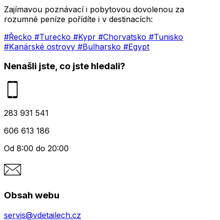
Zajímavou poznávací i pobytovou dovolenou za
rozumné peníze pořídíte i v destinacích:
#Řecko
#Turecko
#Kypr
#Chorvatsko
#Tunisko
#Kanárské ostrovy
#Bulharsko
#Egypt
Nenašli jste, co jste hledali?
283 931 541
606 613 186
Od 8:00 do 20:00
Obsah webu
servis@vdetailech.cz