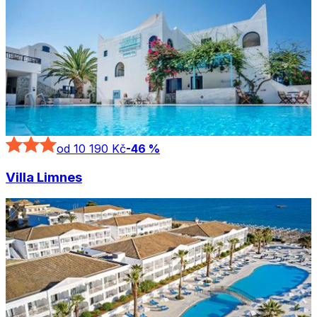
od 10 190 Kč
-
46
%
Villa Limnes