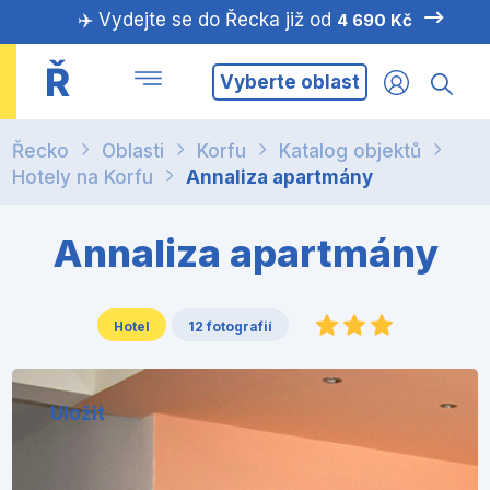
✈️ Vydejte se do Řecka již od
4 690 Kč
Ř
Vyberte oblast
Řecko
Oblasti
Korfu
Katalog objektů
Hotely na Korfu
Annaliza apartmány
Annaliza apartmány
Hotel
12 fotografií
Uložit