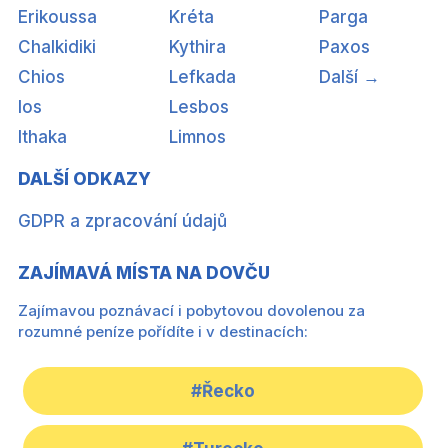
Erikoussa
Kréta
Parga
Chalkidiki
Kythira
Paxos
Chios
Lefkada
Další →
Ios
Lesbos
Ithaka
Limnos
DALŠÍ ODKAZY
GDPR a zpracování údajů
ZAJÍMAVÁ MÍSTA NA DOVČU
Zajímavou poznávací i pobytovou dovolenou za
rozumné peníze pořídíte i v destinacích:
#Řecko