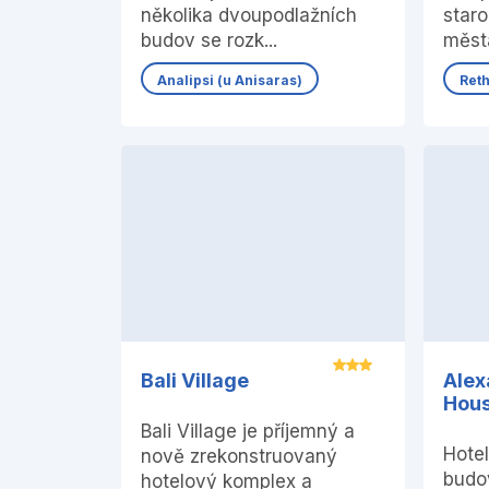
několika dvoupodlažních
star
budov se rozk...
měst
Analipsi (u Anisaras)
Ret
Bali Village
Alex
Hou
Bali Village je příjemný a
Hotel
nově zrekonstruovaný
budo
hotelový komplex a