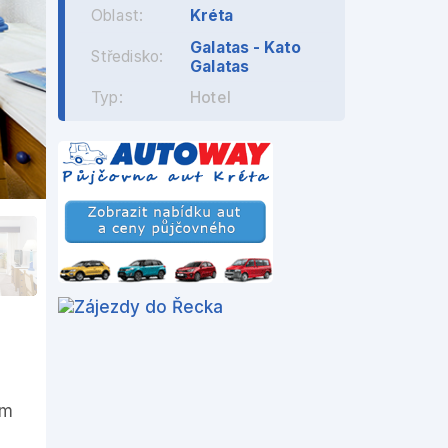
Oblast:
Kréta
Galatas - Kato
Středisko:
Galatas
Typ:
Hotel
km