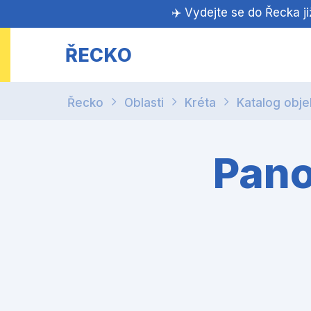
✈️ Vydejte se do Řecka j
ŘECKO
Řecko
Oblasti
Kréta
Katalog obje
Pano