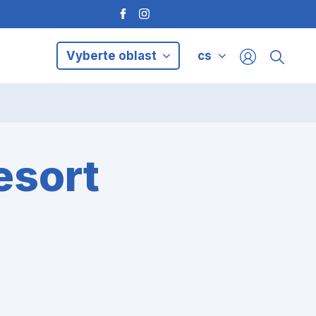
Vyberte oblast
cs
esort