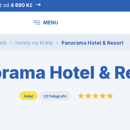
iž od
4 690 Kč
MENU
ktů
Hotely na Krétě
Panorama Hotel & Resort
rama Hotel & R
Hotel
22 fotografií