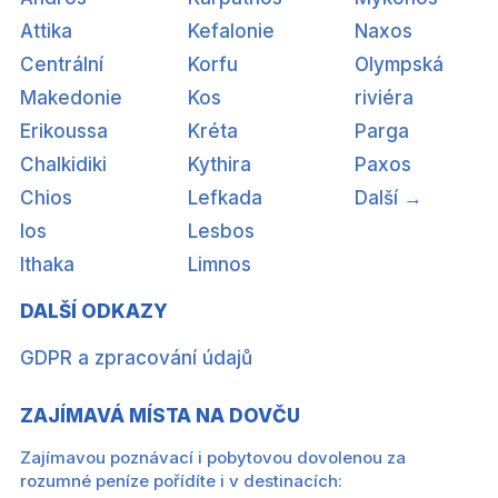
Attika
Kefalonie
Naxos
Centrální
Korfu
Olympská
Makedonie
Kos
riviéra
Erikoussa
Kréta
Parga
Chalkidiki
Kythira
Paxos
Chios
Lefkada
Další →
Ios
Lesbos
Ithaka
Limnos
DALŠÍ ODKAZY
GDPR a zpracování údajů
ZAJÍMAVÁ MÍSTA NA DOVČU
Zajímavou poznávací i pobytovou dovolenou za
rozumné peníze pořídíte i v destinacích: