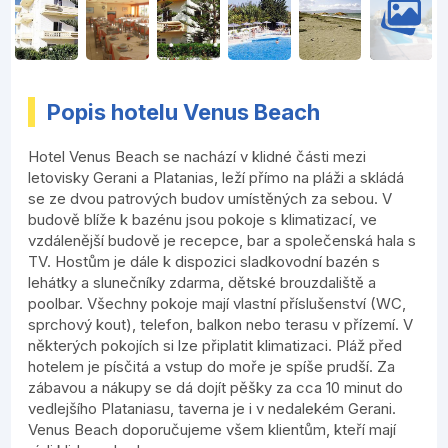
Popis hotelu Venus Beach
Hotel Venus Beach se nachází v klidné části mezi
letovisky Gerani a Platanias, leží přímo na pláži a skládá
se ze dvou patrových budov umístěných za sebou. V
budově blíže k bazénu jsou pokoje s klimatizací, ve
vzdálenější budově je recepce, bar a společenská hala s
TV. Hostům je dále k dispozici sladkovodní bazén s
lehátky a slunečníky zdarma, dětské brouzdaliště a
poolbar. Všechny pokoje mají vlastní příslušenství (WC,
sprchový kout), telefon, balkon nebo terasu v přízemí. V
některých pokojích si lze připlatit klimatizaci. Pláž před
hotelem je písčitá a vstup do moře je spíše prudší. Za
zábavou a nákupy se dá dojít pěšky za cca 10 minut do
vedlejšího Plataniasu, taverna je i v nedalekém Gerani.
Venus Beach doporučujeme všem klientům, kteří mají