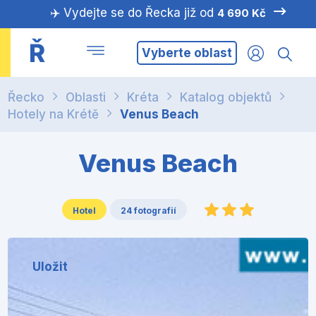
✈️ Vydejte se do Řecka již od
4 690 Kč
Ř
Vyberte oblast
Řecko
Oblasti
Kréta
Katalog objektů
Hotely na Krétě
Venus Beach
Venus Beach
Hotel
24 fotografií
Uložit