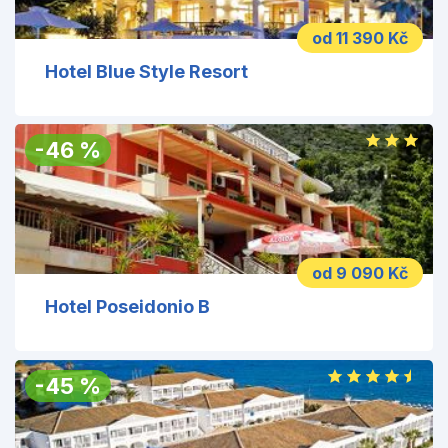
od 11 390 Kč
Hotel Blue Style Resort
-
46
%
od 9 090 Kč
Hotel Poseidonio B
-
45
%