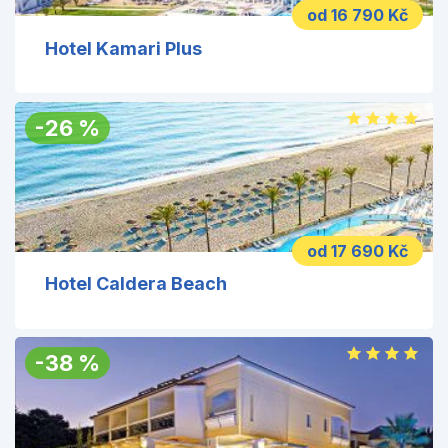
od 16 790 Kč
Hotel Kamari Plus
-
26
%
od 17 690 Kč
Hotel Caldera Beach
-
38
%