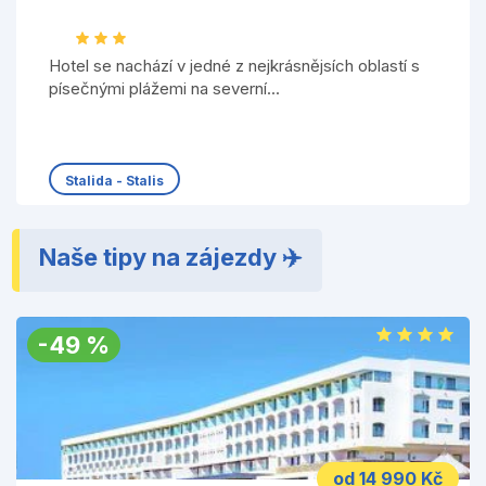
Hotel se nachází v jedné z nejkrásnějsích oblastí s
písečnými plážemi na severní...
Stalida - Stalis
Naše tipy na zájezdy ✈️
-
49
%
od 14 990 Kč