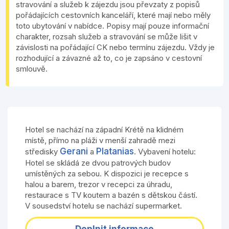
stravování a služeb k zájezdu jsou převzaty z popisů
pořádajících cestovních kanceláří, které mají nebo měly
toto ubytování v nabídce. Popisy mají pouze informační
charakter, rozsah služeb a stravování se může lišit v
závislosti na pořádající CK nebo termínu zájezdu. Vždy je
rozhodující a závazné až to, co je zapsáno v cestovní
smlouvě.
Hotel se nachází na západní Krétě na klidném
místě, přímo na pláži v menší zahradě mezi
Gerani
Platanias
středisky
a
. Vybavení hotelu:
Hotel se skládá ze dvou patrových budov
umístěných za sebou. K dispozici je recepce s
halou a barem, trezor v recepci za úhradu,
restaurace s TV koutem a bazén s dětskou částí.
V sousedství hotelu se nachází supermarket.
Doplnit informace