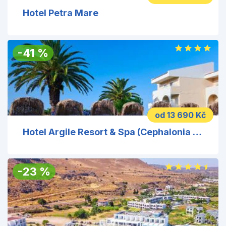
Hotel Petra Mare
-
41
%
od 13 690 Kč
Hotel Argile Resort & Spa (Cephalonia Palace)
-
23
%