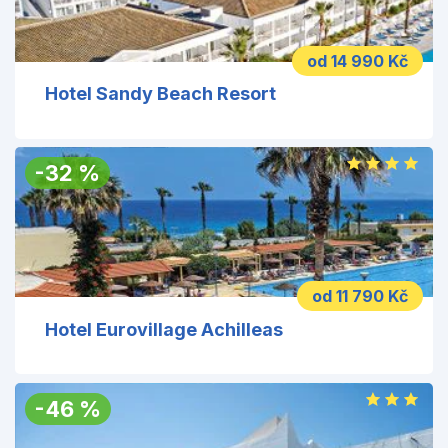
od 14 990 Kč
Hotel Sandy Beach Resort
-
32
%
od 11 790 Kč
Hotel Eurovillage Achilleas
-
46
%