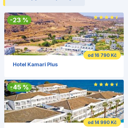
-
23
%
od 16 790 Kč
Hotel Kamari Plus
-
45
%
od 14 990 Kč