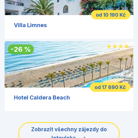
od 10 190 Kč
Villa Limnes
-
26
%
od 17 690 Kč
Hotel Caldera Beach
Zobrazit všechny zájezdy do
letoviska