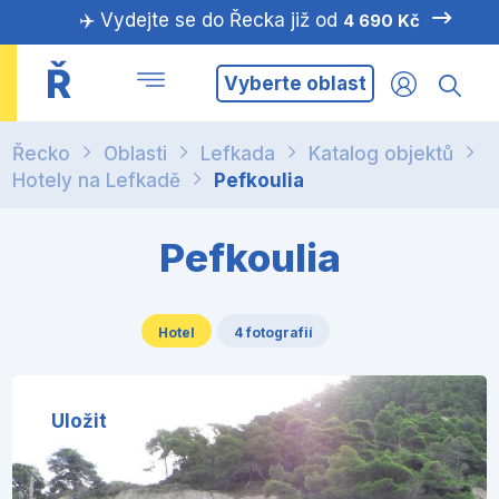
✈️ Vydejte se do Řecka již od
4 690 Kč
Ř
Vyberte oblast
Řecko
Oblasti
Lefkada
Katalog objektů
Hotely na Lefkadě
Pefkoulia
Pefkoulia
Hotel
4 fotografií
Uložit