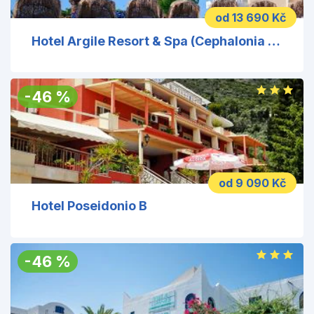
od 13 690 Kč
Hotel Argile Resort & Spa (Cephalonia Palace)
-
46
%
od 9 090 Kč
Hotel Poseidonio B
-
46
%