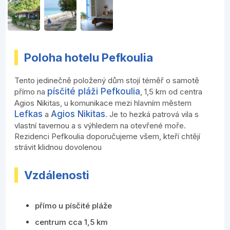
Poloha hotelu Pefkoulia
Tento jedinečně položený dům stojí téměř o samotě
písčité pláži Pefkoulia
přímo na
, 1,5 km od centra
Agios Nikitas, u komunikace mezi hlavním městem
Lefkas
Agios Nikitas
a
. Je to hezká patrová vila s
vlastní tavernou a s výhledem na otevřené moře.
Rezidenci Pefkoulia doporučujeme všem, kteří chtějí
strávit klidnou dovolenou
Vzdálenosti
přímo u písčité pláže
centrum cca 1,5 km