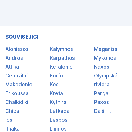
SOUVISEJÍCÍ
Alonissos
Kalymnos
Meganissi
Andros
Karpathos
Mykonos
Attika
Kefalonie
Naxos
Centrální
Korfu
Olympská
Makedonie
Kos
riviéra
Erikoussa
Kréta
Parga
Chalkidiki
Kythira
Paxos
Chios
Lefkada
Další →
Ios
Lesbos
Ithaka
Limnos