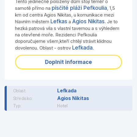
Tento jedinečně položený dům stojí téměř o
písčité pláži Pefkoulia
samotě přímo na
, 1,5
km od centra Agios Nikitas, u komunikace mezi
Lefkas
Agios Nikitas
hlavním městem
a
. Je to
hezká patrová vila s vlastní tavernou a s výhledem
na otevřené moře. Rezidenci Pefkoulia
doporučujeme všem,kteří chtějí strávit klidnou
Lefkada
dovolenou. Oblast - ostrov
.
Doplnit informace
Lefkada
Oblast:
Agios Nikitas
Středisko:
Typ:
Hotel