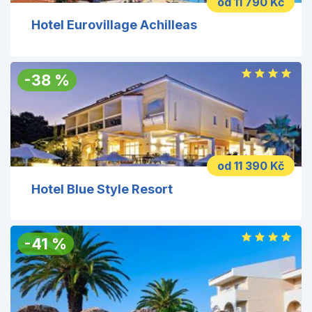
od 11 790 Kč
Hotel Eurovillage Achilleas
-
38
%
od 11 390 Kč
Hotel Blue Style Resort
-
41
%