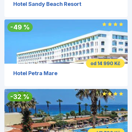
Hotel Sandy Beach Resort
-
49
%
od 14 990 Kč
Hotel Petra Mare
-
32
%