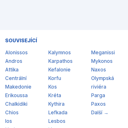
SOUVISEJÍCÍ
Alonissos
Kalymnos
Meganissi
Andros
Karpathos
Mykonos
Attika
Kefalonie
Naxos
Centrální
Korfu
Olympská
Makedonie
Kos
riviéra
Erikoussa
Kréta
Parga
Chalkidiki
Kythira
Paxos
Chios
Lefkada
Další →
Ios
Lesbos