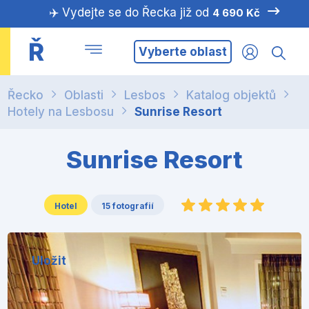
✈️ Vydejte se do Řecka již od
4 690 Kč
Ř
Vyberte oblast
Řecko
Oblasti
Lesbos
Katalog objektů
Hotely na Lesbosu
Sunrise Resort
Sunrise Resort
Hotel
15 fotografií
Uložit