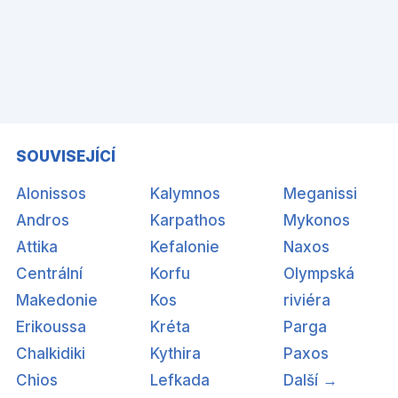
SOUVISEJÍCÍ
Alonissos
Kalymnos
Meganissi
Andros
Karpathos
Mykonos
Attika
Kefalonie
Naxos
Centrální
Korfu
Olympská
Makedonie
Kos
riviéra
Erikoussa
Kréta
Parga
Chalkidiki
Kythira
Paxos
Chios
Lefkada
Další →