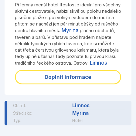
Příjemný menší hotel Ifestos je ideální pro všechny
aktivní cestovatele, nabízí skvělou polohu nedaleko
písečné pláže s pozvolným vstupem do moře a
přitom se nachází jen pár minut pěšky od rušného
Myrina
centra hlavního města
plného obchodů,
taveren a barů. V přístavu pod hradem najdete
několik typických rybích taveren, kde si můžete
dát třeba čerstvou grilovanou kalamáru, která byla
tedy úplně úžasná! Tady poznáte tu pravou krásu
Limnos
tradičního řeckého ostrova. Ostrov:
Doplnit informace
Limnos
Oblast:
Myrina
Středisko:
Typ:
Hotel