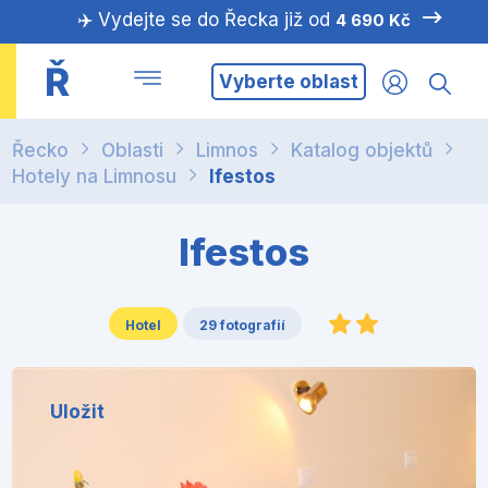
✈️ Vydejte se do Řecka již od
4 690 Kč
Ř
Vyberte oblast
Řecko
Oblasti
Limnos
Katalog objektů
Hotely na Limnosu
Ifestos
Ifestos
Hotel
29 fotografií
Uložit