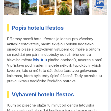
Popis hotelu Ifestos
Příjemný menší hotel Ifestos je ideální pro všechny
aktivní cestovatele, nabízí skvělou polohu nedaleko
písečné pláže s pozvolným vstupem do moře a přitom
se nachází jen pár minut pěšky od rušného centra
Myrina
hlavního města
plného obchodů, taveren a barů.
V přístavu pod hradem najdete několik typických rybích
taveren, kde si můžete dát třeba čerstvou grilovanou
kalamáru, která byla tedy úplně úžasná! Tady poznáte tu
pravou krásu tradičního řeckého ostrova.
Vybavení hotelu Ifestos
100m od písečné pláže 10 minut od centra letoviska
Myrina vstupní hala s TV koutkem bar na terase vodní