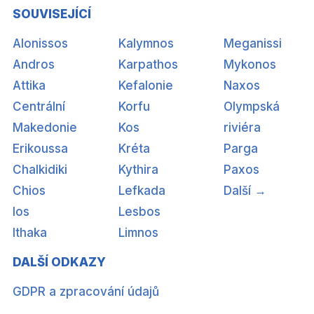
SOUVISEJÍCÍ
Alonissos
Kalymnos
Meganissi
Andros
Karpathos
Mykonos
Attika
Kefalonie
Naxos
Centrální
Korfu
Olympská
Makedonie
Kos
riviéra
Erikoussa
Kréta
Parga
Chalkidiki
Kythira
Paxos
Chios
Lefkada
Další →
Ios
Lesbos
Ithaka
Limnos
DALŠÍ ODKAZY
GDPR a zpracování údajů