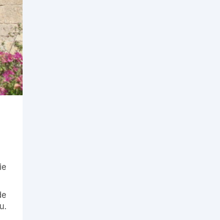
ie
de
u.