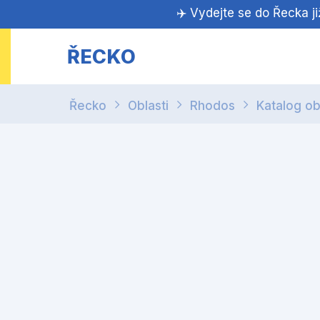
✈️ Vydejte se do Řecka j
ŘECKO
Řecko
Oblasti
Rhodos
Katalog ob