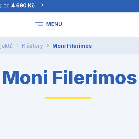
iž od
4 690 Kč
MENU
jektů
Kláštery
Moni Filerimos
Moni Filerimos