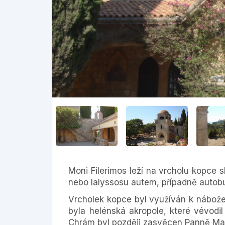
Moni Filerimos leží na vrcholu kopce sh
nebo Ialyssosu autem, případně auto
Vrcholek kopce byl využíván k nábožen
byla helénská akropole, které vévodi
Chrám byl později zasvěcen Panně Mar