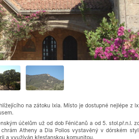
lížejícího na zátoku Ixia. Místo je dostupné nejlépe z Ix
busem.
ským účelům už od dob Féničanů a od 5. stol.př.n.l. z
l chrám Atheny a Dia Polios vystavěný v dórském styl
ii a využíván křesťanskou komunitou.