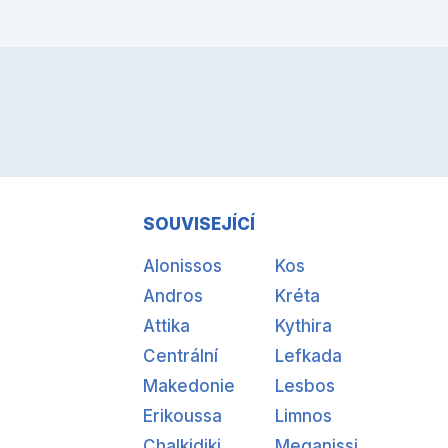
SOUVISEJÍCÍ
Alonissos
Kos
Andros
Kréta
Attika
Kythira
Centrální
Lefkada
Makedonie
Lesbos
Erikoussa
Limnos
Chalkidiki
Meganissi