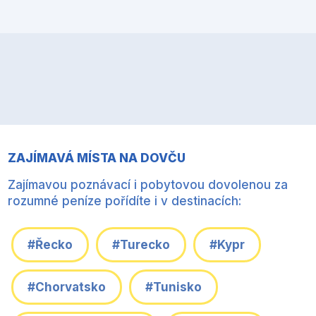
ZAJÍMAVÁ MÍSTA NA DOVČU
Zajímavou poznávací i pobytovou dovolenou za
rozumné peníze pořídíte i v destinacích:
#Řecko
#Turecko
#Kypr
#Chorvatsko
#Tunisko