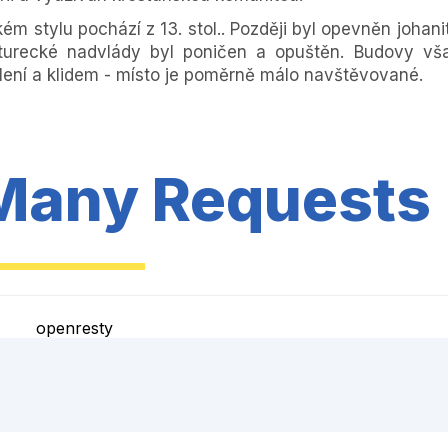
m stylu pochází z 13. stol.. Později byl opevněn johani
turecké nadvlády byl poničen a opuštěn. Budovy vš
lení a klidem - místo je poměrně málo navštěvované.
Many Requests
openresty