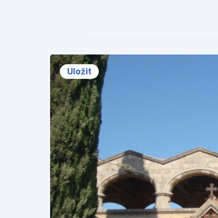
❮
Uložit