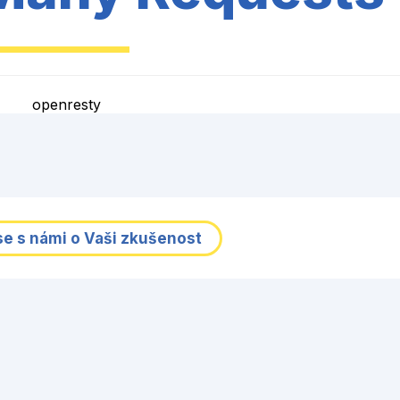
openresty
se s námi o Vaši zkušenost