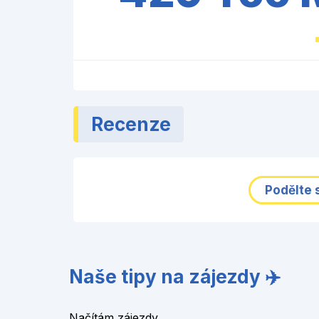
Recenze
Podělte 
Naše tipy na zájezdy ✈️
Načítám zájezdy...