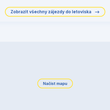
Zobrazit všechny zájezdy do letoviska
Načíst mapu