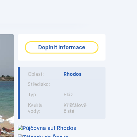
❯
Doplnit informace
Oblast:
Rhodos
Středisko:
Typ:
Pláž
Kvalita
Křišťálově
čistá
vody: