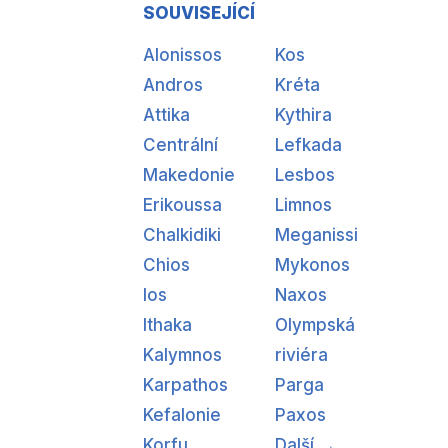
SOUVISEJÍCÍ
Alonissos
Kos
Andros
Kréta
Attika
Kythira
Centrální
Lefkada
Makedonie
Lesbos
Erikoussa
Limnos
Chalkidiki
Meganissi
Chios
Mykonos
Ios
Naxos
Ithaka
Olympská
Kalymnos
riviéra
Karpathos
Parga
Kefalonie
Paxos
Korfu
Další →