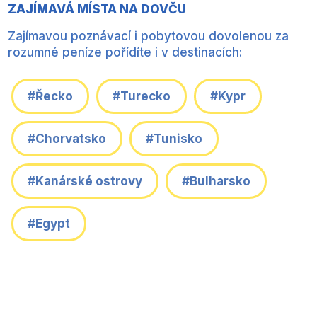
ZAJÍMAVÁ MÍSTA NA DOVČU
Zajímavou poznávací i pobytovou dovolenou za
rozumné peníze pořídíte i v destinacích:
#Řecko
#Turecko
#Kypr
#Chorvatsko
#Tunisko
#Kanárské ostrovy
#Bulharsko
#Egypt