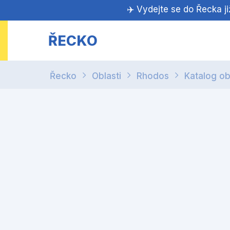
✈️ Vydejte se do Řecka j
ŘECKO
Řecko
Oblasti
Rhodos
Katalog ob