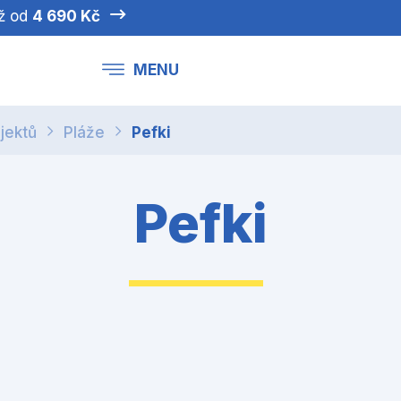
iž od
4 690 Kč
MENU
jektů
Pláže
Pefki
Pefki