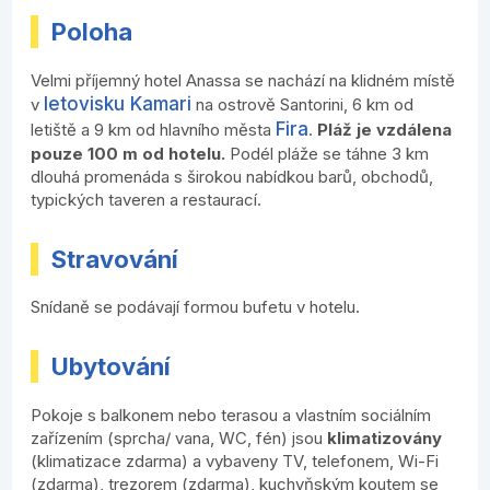
Poloha
Velmi příjemný hotel Anassa se nachází na klidném místě
letovisku Kamari
v
na ostrově Santorini, 6 km od
Fira
letiště a 9 km od hlavního města
.
Pláž je vzdálena
pouze 100 m od hotelu.
Podél pláže se táhne 3 km
dlouhá promenáda s širokou nabídkou barů, obchodů,
typických taveren a restaurací.
Stravování
Snídaně se podávají formou bufetu v hotelu.
Ubytování
Pokoje s balkonem nebo terasou a vlastním sociálním
zařízením (sprcha/ vana, WC, fén) jsou
klimatizovány
(klimatizace zdarma) a vybaveny TV, telefonem, Wi-Fi
(zdarma), trezorem (zdarma), kuchyňským koutem se