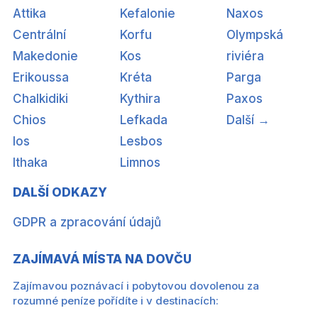
Attika
Kefalonie
Naxos
Centrální
Korfu
Olympská
Makedonie
Kos
riviéra
Erikoussa
Kréta
Parga
Chalkidiki
Kythira
Paxos
Chios
Lefkada
Další →
Ios
Lesbos
Ithaka
Limnos
DALŠÍ ODKAZY
GDPR a zpracování údajů
ZAJÍMAVÁ MÍSTA NA DOVČU
Zajímavou poznávací i pobytovou dovolenou za
rozumné peníze pořídíte i v destinacích: