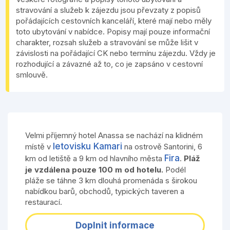
stravování a služeb k zájezdu jsou převzaty z popisů
pořádajících cestovních kanceláří, které mají nebo měly
toto ubytování v nabídce. Popisy mají pouze informační
charakter, rozsah služeb a stravování se může lišit v
závislosti na pořádající CK nebo termínu zájezdu. Vždy je
rozhodující a závazné až to, co je zapsáno v cestovní
smlouvě.
Velmi příjemný hotel Anassa se nachází na klidném
letovisku Kamari
místě v
na ostrově Santorini, 6
Fira
km od letiště a 9 km od hlavního města
.
Pláž
je vzdálena pouze 100 m od hotelu.
Podél
pláže se táhne 3 km dlouhá promenáda s širokou
nabídkou barů, obchodů, typických taveren a
restaurací.
Doplnit informace