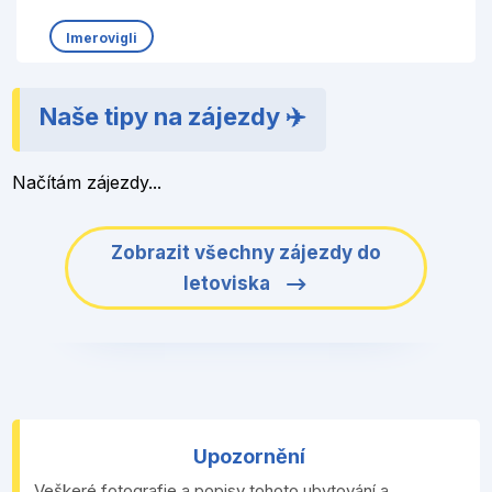
Imerovigli
Naše tipy na zájezdy ✈️
Načítám zájezdy...
Zobrazit všechny zájezdy do
letoviska
Upozornění
Veškeré fotografie a popisy tohoto ubytování a