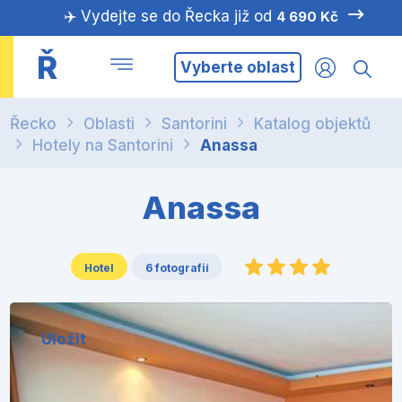
✈️ Vydejte se do Řecka již od
4 690 Kč
Ř
Vyberte oblast
Řecko
Oblasti
Santorini
Katalog objektů
Hotely na Santorini
Anassa
Anassa
Hotel
6 fotografií
Uložit