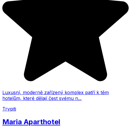
Luxusní, moderně zařízený komplex patří k těm
hotelům, které dělají čest svému n...
Trypiti
Maria Aparthotel