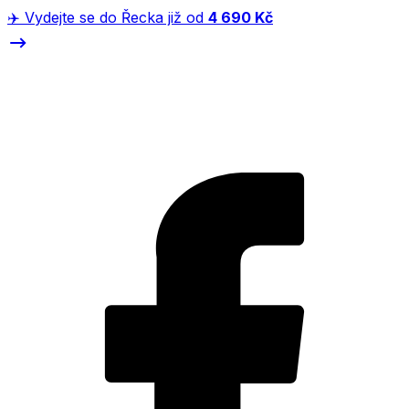
✈️ Vydejte se do Řecka již od
4 690 Kč