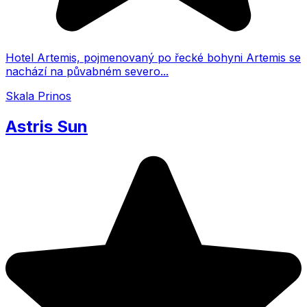
Hotel Artemis, pojmenovaný po řecké bohyni Artemis se
nachází na půvabném severo...
Skala Prinos
Astris Sun