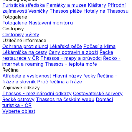
Turistická střediska
Památky a muzea
Kláštery
Přírodní
zajímavosti
Vesničky
Thassos pláže
Hotely na Thassosu
Fotogalerie
Fotogalerie
Nastavení monitoru
Cestopisy
Cestopisy
Výlety
Užitečné informace
Ochrana proti slunci
Lékařská péče
Počasí a klima
Lékárnička na cesty
Ceny potravin a zboží
Řecké
restaurace v ČR
Thassos - mapy a průvodci
Řecko -
internet a roaming
Thassos - teplota moře
Řečtina
Alfabeta a výslovnost
Hlavní názvy řecky
Řečtina -
fráze a slovník
Proč řečtina a fráze
Zajímavé odkazy
Thassos - mezinárodní odkazy
Cestovatelské servery
Řecké ostrovy
Thassos na českém webu
Domácí
turistika - ČR
Vyberte oblast