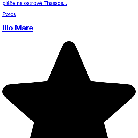
pláže na ostrově Thassos...
Potos
Ilio Mare