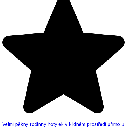
Velmi pěkný rodinný hotýlek v klidném prostředí přímo u