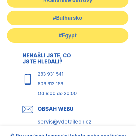
#Kanárské ostrovy
#Bulharsko
#Egypt
NENAŠLI JSTE, CO
JSTE HLEDALI?
283 931 541
606 613 186
Od 8:00 do 20:00
OBSAH WEBU
servis@vdetailech.cz
🍪 Pro správné fungování tohoto webu používáme