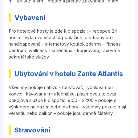
m - letiště: 4 km - město a přístav Zakynthos : 6 km
Vybavení
Pro hotelové hosty je zde k dispozici: - recepce 24
hodin - výtah ve všech 4 podlažích, přístupný pro
handicapované - internetový koutek zdarma - fitness
centrum, wellness - směnárna - kopírovací, faxové a
sekretářské služby
Ubytování v hotelu Zante Atlantis
Všechny pokoje nabízí: - toustovač, rychlovarnou
konvici, kávovar a mini ledničku, plazmovou televizi -
pokojová služba k dispozici 9:00 - 22:00 - pokoje s
výhledem na bazén nebo na hory - všechny pokoje mají
verandu nebo balkon - pokoje jsou denně čištěny
Stravování