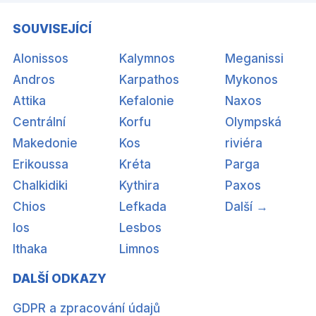
SOUVISEJÍCÍ
Alonissos
Kalymnos
Meganissi
Andros
Karpathos
Mykonos
Attika
Kefalonie
Naxos
Centrální
Korfu
Olympská
Makedonie
Kos
riviéra
Erikoussa
Kréta
Parga
Chalkidiki
Kythira
Paxos
Chios
Lefkada
Další →
Ios
Lesbos
Ithaka
Limnos
DALŠÍ ODKAZY
GDPR a zpracování údajů