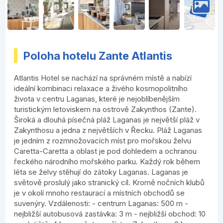
Poloha hotelu Zante Atlantis
Atlantis Hotel se nachází na správném místě a nabízí
ideální kombinaci relaxace a živého kosmopolitního
života v centru Laganas, které je nejoblíbenějším
turistickým letoviskem na ostrově Zakynthos (Zante).
Široká a dlouhá písečná pláž Laganas je největší pláž v
Zakynthosu a jedna z největších v Řecku. Pláž Laganas
je jedním z rozmnožovacích míst pro mořskou želvu
Caretta-Caretta a oblast je pod dohledem a ochranou
řeckého národního mořského parku. Každý rok během
léta se želvy stěhují do zátoky Laganas. Laganas je
světově proslulý jako stranický cíl. Kromě nočních klubů
je v okolí mnoho restaurací a místních obchodů se
suvenýry. Vzdálenosti: - centrum Laganas: 500 m -
nejbližší autobusová zastávka: 3 m - nejbližší obchod: 10