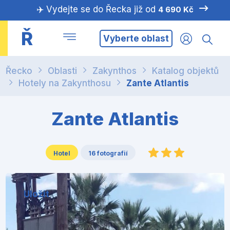
✈️ Vydejte se do Řecka již od
4 690 Kč
Ř
Vyberte oblast
Řecko
Oblasti
Zakynthos
Katalog objektů
Hotely na Zakynthosu
Zante Atlantis
Zante Atlantis
Hotel
16 fotografií
Uložit