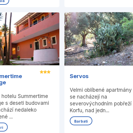
sia
mertime
Servos
age
Velmi oblíbené apartmány
l hotelu Summertime
se nacházejí na
ge s deseti budovami
severovýchodním pobřeží
achází nedaleko
Korfu, nad jedn...
ené ...
Barbati
ri