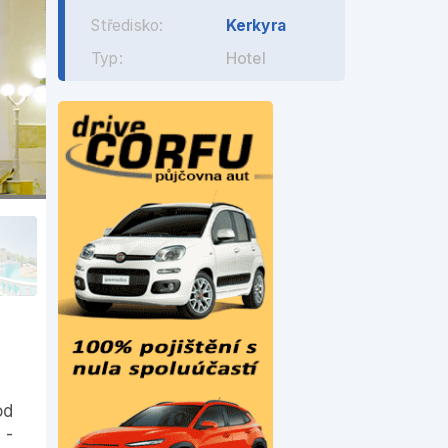
Středisko:
Kerkyra
Typ:
Hotel
od
 -