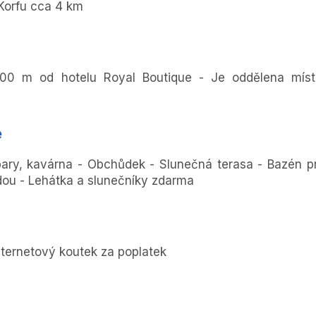
 Korfu cca 4 km
300 m od hotelu Royal Boutique - Je oddělena míst
e
ary, kavárna - Obchůdek - Slunečná terasa - Bazén p
dou - Lehátka a slunečníky zdarma
nternetový koutek za poplatek