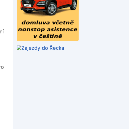
ní
ro