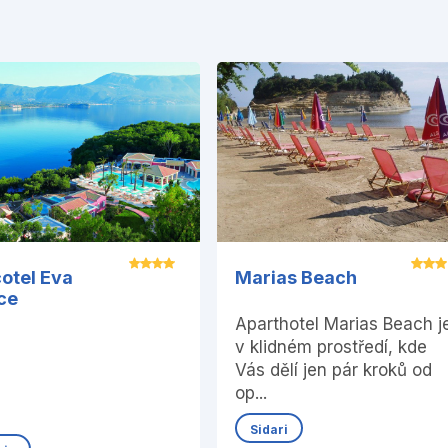
otel Eva
Marias Beach
ce
Aparthotel Marias Beach j
v klidném prostředí, kde
Vás dělí jen pár kroků od
op...
Sidari