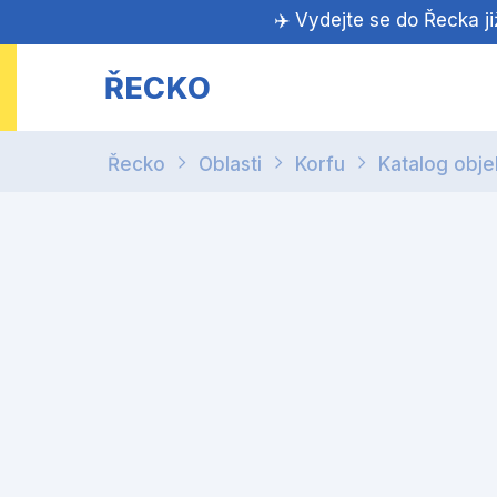
✈️ Vydejte se do Řecka j
ŘECKO
Řecko
Oblasti
Korfu
Katalog obje