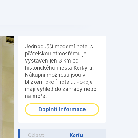
❯
Jednodušší moderní hotel s
přátelskou atmosférou je
vystavěn jen 3 km od
historického města Kerkyra.
Nákupní možnosti jsou v
blízkém okolí hotelu. Pokoje
mají výhled do zahrady nebo
na moře.
Doplnit informace
Oblast:
Korfu