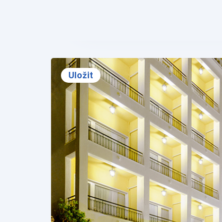
❮
Uložit