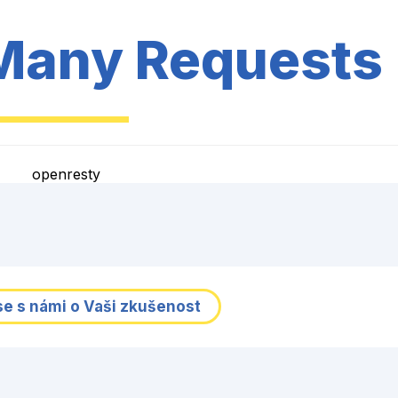
Many Requests
openresty
se s námi o Vaši zkušenost