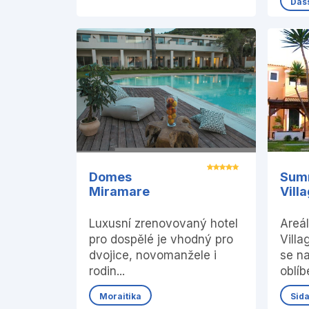
Das
Domes
Sum
Miramare
Vill
Luxusní zrenovovaný hotel
Areá
pro dospělé je vhodný pro
Villa
dvojice, novomanžele i
se n
rodin...
oblíb
Moraitika
Sida