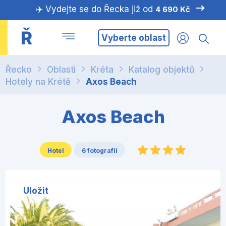
✈️ Vydejte se do Řecka již od
4 690 Kč
Ř
Vyberte oblast
Řecko
Oblasti
Kréta
Katalog objektů
Hotely na Krétě
Axos Beach
Axos Beach
Hotel
6 fotografií
Uložit