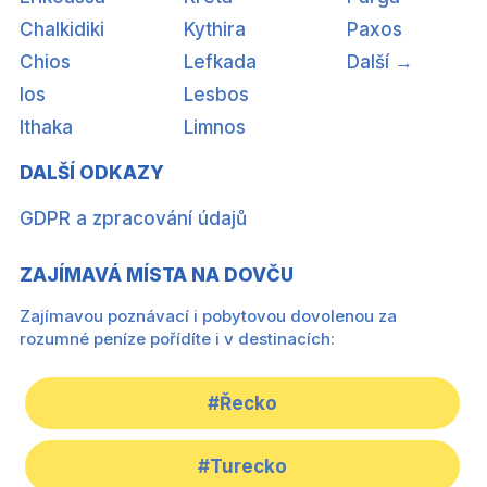
Chalkidiki
Kythira
Paxos
Chios
Lefkada
Další →
Ios
Lesbos
Ithaka
Limnos
DALŠÍ ODKAZY
GDPR a zpracování údajů
ZAJÍMAVÁ MÍSTA NA DOVČU
Zajímavou poznávací i pobytovou dovolenou za
rozumné peníze pořídíte i v destinacích:
#Řecko
#Turecko