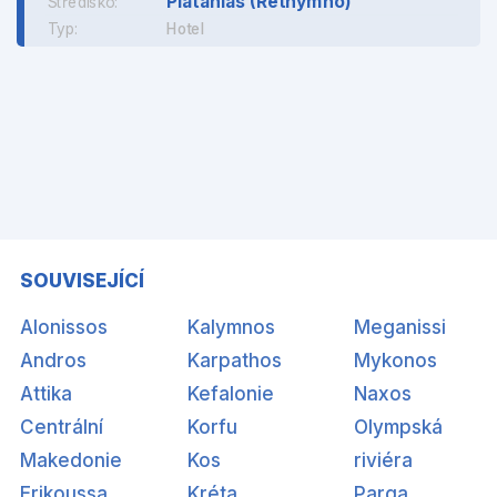
Platanias (Rethymno)
Středisko:
Typ:
Hotel
SOUVISEJÍCÍ
Alonissos
Kalymnos
Meganissi
Andros
Karpathos
Mykonos
Attika
Kefalonie
Naxos
Centrální
Korfu
Olympská
Makedonie
Kos
riviéra
Erikoussa
Kréta
Parga