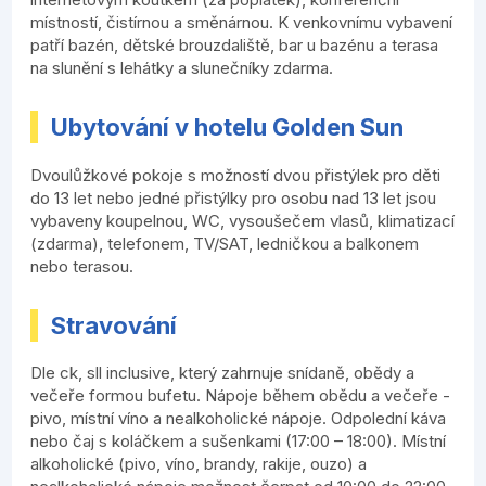
místností, čistírnou a směnárnou. K venkovnímu vybavení
patří bazén, dětské brouzdaliště, bar u bazénu a terasa
na slunění s lehátky a slunečníky zdarma.
Ubytování v hotelu Golden Sun
Dvoulůžkové pokoje s možností dvou přistýlek pro děti
do 13 let nebo jedné přistýlky pro osobu nad 13 let jsou
vybaveny koupelnou, WC, vysoušečem vlasů, klimatizací
(zdarma), telefonem, TV/SAT, ledničkou a balkonem
nebo terasou.
Stravování
Dle ck, sll inclusive, který zahrnuje snídaně, obědy a
večeře formou bufetu. Nápoje během obědu a večeře -
pivo, místní víno a nealkoholické nápoje. Odpolední káva
nebo čaj s koláčkem a sušenkami (17:00 – 18:00). Místní
alkoholické (pivo, víno, brandy, rakije, ouzo) a