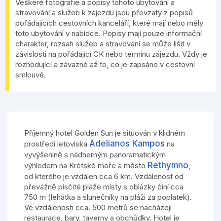
Veškeré fotografie a popisy tohoto ubytování a
stravování a služeb k zájezdu jsou převzaty z popisů
pořádajících cestovních kanceláří, které mají nebo měly
toto ubytování v nabídce. Popisy mají pouze informační
charakter, rozsah služeb a stravování se může lišit v
závislosti na pořádající CK nebo termínu zájezdu. Vždy je
rozhodující a závazné až to, co je zapsáno v cestovní
smlouvě.
Příjemný hotel Golden Sun je situován v klidném
Adelianos Kampos
prostředí letoviska
na
vyvýšenině s nádherným panoramatickým
Rethymno
výhledem na Krétské moře a město
,
od kterého je vzdálen cca 6 km. Vzdálenost od
převážně písčité pláže místy s oblázky činí cca
750 m (lehátka a slunečníky na pláži za poplatek).
Ve vzdálenosti cca. 500 metrů se nacházejí
restaurace, bary, taverny a obchůdky. Hotel je