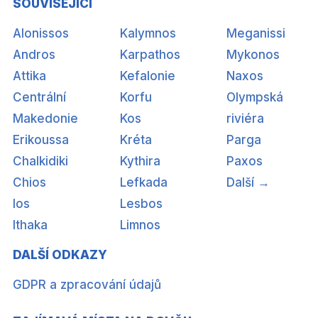
SOUVISEJÍCÍ
Alonissos
Kalymnos
Meganissi
Andros
Karpathos
Mykonos
Attika
Kefalonie
Naxos
Centrální
Korfu
Olympská
Makedonie
Kos
riviéra
Erikoussa
Kréta
Parga
Chalkidiki
Kythira
Paxos
Chios
Lefkada
Další →
Ios
Lesbos
Ithaka
Limnos
DALŠÍ ODKAZY
GDPR a zpracování údajů