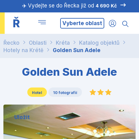
✈️ Vydejte se do Řecka již od
4 690 Kč
Ř
Vyberte oblast
Řecko
Oblasti
Kréta
Katalog objektů
Hotely na Krétě
Golden Sun Adele
Golden Sun Adele
Hotel
10 fotografií
Uložit