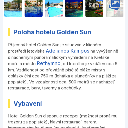
Poloha hotelu Golden Sun
Příjemný hotel Golden Sun je situován v klidném
Adelianos Kampos
prostředí letoviska
na vyvýšenině
s nádherným panoramatickým výhledem na Krétské
Rethymno
moře a město
, od kterého je vzdálen cca 6
km. Vzdálenost od převážně písčité pláže místy s
oblázky činí cca 750 m (lehátka a slunečníky na pláži za
poplatek). Ve vzdálenosti cca. 500 metrů se nacházejí
restaurace, bary, taverny a obchůdky.
Vybavení
Hotel Golden Sun disponuje recepcí (možnost pronájmu
trezoru za poplatek), hlavní restaurací, barem,
internetovým koutkem (za poplatek), konferenční