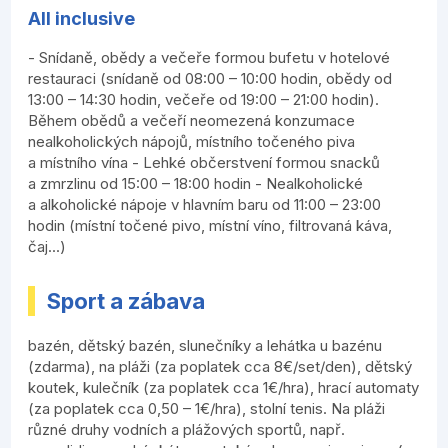
All inclusive
- Snídaně, obědy a večeře formou bufetu v hotelové
restauraci (snídaně od 08:00 – 10:00 hodin, obědy od
13:00 – 14:30 hodin, večeře od 19:00 – 21:00 hodin).
Během obědů a večeří neomezená konzumace
nealkoholických nápojů, místního točeného piva
a místního vína - Lehké občerstvení formou snacků
a zmrzlinu od 15:00 – 18:00 hodin - Nealkoholické
a alkoholické nápoje v hlavním baru od 11:00 – 23:00
hodin (místní točené pivo, místní víno, filtrovaná káva,
čaj...)
Sport a zábava
bazén, dětský bazén, slunečníky a lehátka u bazénu
(zdarma), na pláži (za poplatek cca 8€/set/den), dětský
koutek, kulečník (za poplatek cca 1€/hra), hrací automaty
(za poplatek cca 0,50 – 1€/hra), stolní tenis. Na pláži
různé druhy vodních a plážových sportů, např.