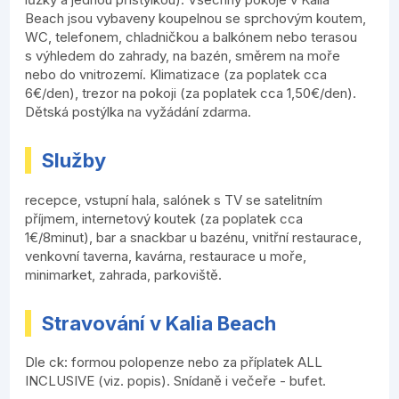
Beach jsou vybaveny koupelnou se sprchovým koutem,
WC, telefonem, chladničkou a balkónem nebo terasou
s výhledem do zahrady, na bazén, směrem na moře
nebo do vnitrozemí. Klimatizace (za poplatek cca
6€/den), trezor na pokoji (za poplatek cca 1,50€/den).
Dětská postýlka na vyžádání zdarma.
Služby
recepce, vstupní hala, salónek s TV se satelitním
příjmem, internetový koutek (za poplatek cca
1€/8minut), bar a snackbar u bazénu, vnitřní restaurace,
venkovní taverna, kavárna, restaurace u moře,
minimarket, zahrada, parkoviště.
Stravování v Kalia Beach
Dle ck: formou polopenze nebo za příplatek ALL
INCLUSIVE (viz. popis). Snídaně i večeře - bufet.