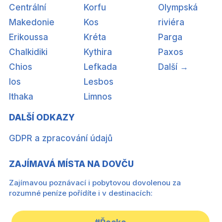
Centrální
Korfu
Olympská
Makedonie
Kos
riviéra
Erikoussa
Kréta
Parga
Chalkidiki
Kythira
Paxos
Chios
Lefkada
Další →
Ios
Lesbos
Ithaka
Limnos
DALŠÍ ODKAZY
GDPR a zpracování údajů
ZAJÍMAVÁ MÍSTA NA DOVČU
Zajímavou poznávací i pobytovou dovolenou za
rozumné peníze pořídíte i v destinacích: