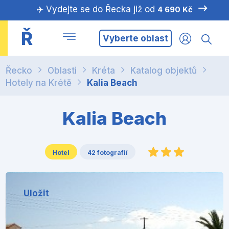
✈️ Vydejte se do Řecka již od
4 690 Kč
Ř
Vyberte oblast
Řecko
Oblasti
Kréta
Katalog objektů
Hotely na Krétě
Kalia Beach
Kalia Beach
Hotel
42 fotografií
Uložit