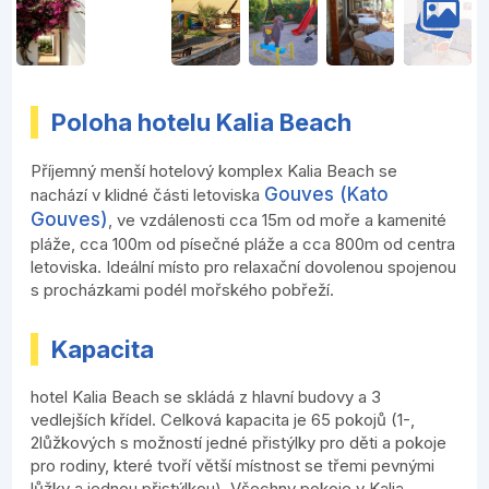
Poloha hotelu Kalia Beach
Příjemný menší hotelový komplex Kalia Beach se
Gouves (Kato
nachází v klidné části letoviska
Gouves)
, ve vzdálenosti cca 15m od moře a kamenité
pláže, cca 100m od písečné pláže a cca 800m od centra
letoviska. Ideální místo pro relaxační dovolenou spojenou
s procházkami podél mořského pobřeží.
Kapacita
hotel Kalia Beach se skládá z hlavní budovy a 3
vedlejších křídel. Celková kapacita je 65 pokojů (1-,
2lůžkových s možností jedné přistýlky pro děti a pokoje
pro rodiny, které tvoří větší místnost se třemi pevnými
lůžky a jednou přistýlkou). Všechny pokoje v Kalia