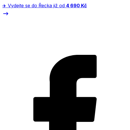
✈️ Vydejte se do Řecka již od
4 690 Kč