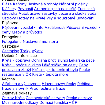
Pláže
Kaňony
Jeskyně
Vrcholy
Náhorní plošiny
Kláštery
Pevnosti
Archeologická naleziště
Turistická
střediska
Autobusové zastávky
Jezera a sladká voda
Ostrovy
Hotely na Krétě
Vily a soukromé ubytování
Půjčovna
Půjčování vozidel - info
Vzdálenosti
Půjčování vozidel -
ceny
Mapy a průvodci
Fotogalerie
Fotogalerie
Nastavení monitoru
Cestopisy
Cestopisy
Treky
Výlety
Užitečné informace
Kréta - doprava
Ochrana proti slunci
Lékařská péče
Kréta - počasí a klima
Lékárnička na cesty
Ceny
potravin a zboží
Kréta - jak to tenkrát bylo
Řecké
restaurace v ČR
Kréta - teplota moře
Řečtina
Alfabeta a výslovnost
Hlavní názvy řecky
Řečtina -
fráze a slovník
Proč řečtina a fráze
Zajímavé odkazy
Ostrov Kréta
Cestovatelské servery
Řecké ostrovy
Mezinárodní odkazy
Domácí turistika - ČR