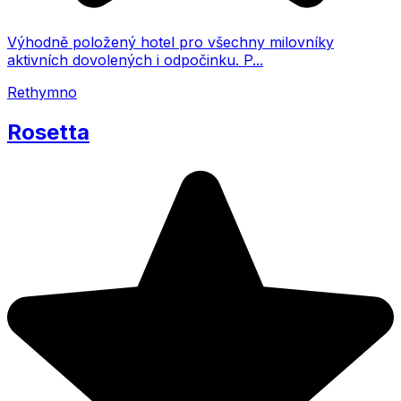
Výhodně položený hotel pro všechny milovníky
aktivních dovolených i odpočinku. P...
Rethymno
Rosetta