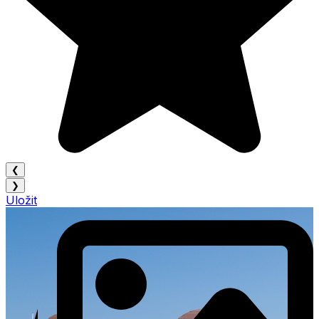
❮
❯
Uložit