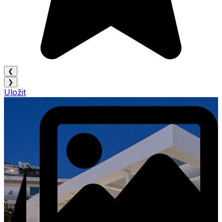
❮
❯
Uložit