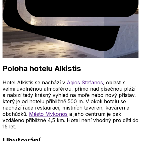
Poloha hotelu Alkistis
Hotel Alkistis se nachází v
Agios Stefanos
, oblasti s
velmi uvolněnou atmosférou, přímo nad písečnou pláží
a nabízí tedy krásný výhled na moře nebo nový přístav,
který je od hotelu přibližně 500 m. V okolí hotelu se
nachází řada restaurací, místních taveren, kaváren a
obchůdků.
Město Mykonos
a jeho centrum je pak
vzdáleno přibližně 4,5 km. Hotel není vhodný pro děti do
15 let.
Ubytování