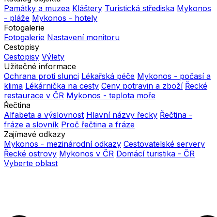
Památky a muzea
Kláštery
Turistická střediska
Mykonos
- pláže
Mykonos - hotely
Fotogalerie
Fotogalerie
Nastavení monitoru
Cestopisy
Cestopisy
Výlety
Užitečné informace
Ochrana proti slunci
Lékařská péče
Mykonos - počasí a
klima
Lékárnička na cesty
Ceny potravin a zboží
Řecké
restaurace v ČR
Mykonos - teplota moře
Řečtina
Alfabeta a výslovnost
Hlavní názvy řecky
Řečtina -
fráze a slovník
Proč řečtina a fráze
Zajímavé odkazy
Mykonos - mezinárodní odkazy
Cestovatelské servery
Řecké ostrovy
Mykonos v ČR
Domácí turistika - ČR
Vyberte oblast