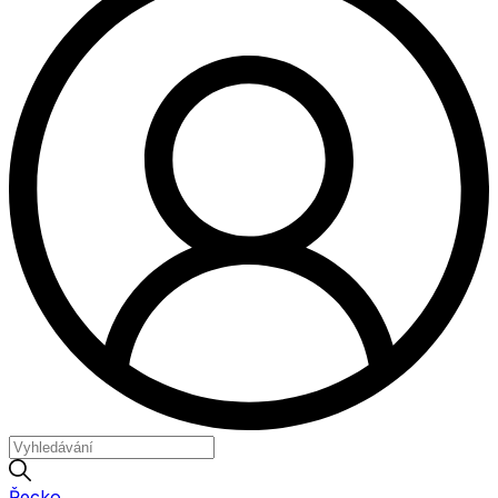
Řecko