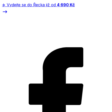
✈️ Vydejte se do Řecka již od
4 690 Kč