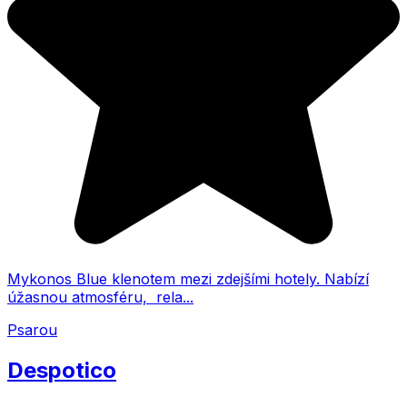
Mykonos Blue klenotem mezi zdejšími hotely. Nabízí
úžasnou atmosféru, rela...
Psarou
Despotico