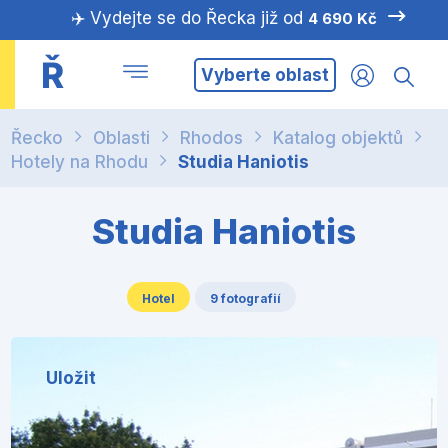
✈️ Vydejte se do Řecka již od
4 690 Kč
Ř
Vyberte oblast
Řecko
Oblasti
Rhodos
Katalog objektů
Hotely na Rhodu
Studia Haniotis
Studia Haniotis
Hotel
9 fotografií
Uložit