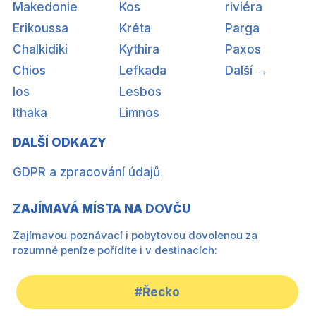
Makedonie
Kos
riviéra
Erikoussa
Kréta
Parga
Chalkidiki
Kythira
Paxos
Chios
Lefkada
Další →
Ios
Lesbos
Ithaka
Limnos
DALŠÍ ODKAZY
GDPR a zpracování údajů
ZAJÍMAVÁ MÍSTA NA DOVČU
Zajímavou poznávací i pobytovou dovolenou za
rozumné peníze pořídíte i v destinacích:
#Řecko