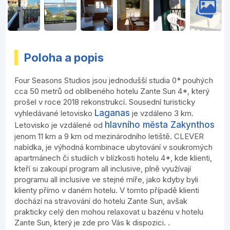
Poloha a popis
Four Seasons Studios jsou jednodušší studia 0* pouhých
cca 50 metrů od oblíbeného hotelu Zante Sun 4*, který
prošel v roce 2018 rekonstrukcí. Sousední turisticky
Laganas
vyhledávané letovisko
je vzdáleno 3 km.
hlavního města Zakynthos
Letovisko je vzdálené od
jenom 11 km a 9 km od mezinárodního letiště. CLEVER
nabídka, je výhodná kombinace ubytování v soukromých
apartmánech či studiích v blízkosti hotelu 4*, kde klienti,
kteří si zakoupí program all inclusive, plně využívají
programu all inclusive ve stejné míře, jako kdyby byli
klienty přímo v daném hotelu. V tomto případě klienti
dochází na stravování do hotelu Zante Sun, avšak
prakticky celý den mohou relaxovat u bazénu v hotelu
Zante Sun, který je zde pro Vás k dispozici. .