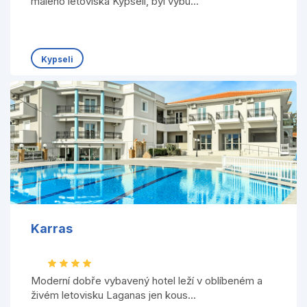
malého letoviska Kypseli, byl vybu...
Kypseli
Karras
Moderní dobře vybavený hotel leží v oblíbeném a
živém letovisku Laganas jen kous...