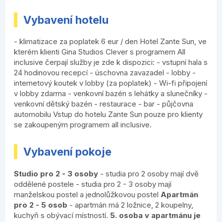
Vybavení hotelu
- klimatizace za poplatek 6 eur / den Hotel Zante Sun, ve
kterém klienti Gina Studios Clever s programem All
inclusive čerpají služby je zde k dispozici: - vstupní hala s
24 hodinovou recepcí - úschovna zavazadel - lobby -
internetový koutek v lobby (za poplatek) - Wi-fi připojení
v lobby zdarma - venkovní bazén s lehátky a slunečníky -
venkovní dětský bazén - restaurace - bar - půjčovna
automobilu Vstup do hotelu Zante Sun pouze pro klienty
se zakoupeným programem all inclusive.
Vybavení pokoje
Studio pro 2 - 3 osoby
- studia pro 2 osoby mají dvě
oddělené postele - studia pro 2 - 3 osoby mají
manželskou postel a jednolůžkovou postel
Apartmán
pro 2 - 5 osob
- apartmán má 2 ložnice, 2 koupelny,
kuchyň s obývací místností.
5. osoba v apartmánu je