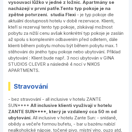
vysouvací lůžko v jedné z ložnic. Apartmány se
nacházejí v první patře.Tento typ pokoje je na
zpětné potvrzení.
studia Flexi
- je typ pokoje dle
aktuální dostupnosti hotelu v době rezervace. Klienti,
kteří si rezervují tento typ pokoje, získávají možnost
pobytu za nižší cenu avšak konkrétní typ pokoje je zaslán
až spolu s komplexním odbavením před odletem, dále
klienti během pobytu mohou být během pobytu max. 1
stěhováni do jiného typu pokoje nebo ubytování. Příklad
ubytování : Klient bude např. 3 noci ubytován v GINA
STUDIOS CLEVER a následně 4 nocí v NIKOS
APARTMENTS.
Stravování
- bez stravování - all inclusive v hotelu ZANTE
SUN****
All inclusive klienti využívají v hotelu
ZANTE SUN****, který je vzdálený cca 50 m od
ubytování.
All inclusive v hotelu Zante Sun: - snídaně,
obědy a večeře formou bufetu, - bar u bazénu nabízí
nealkoholické nápoje, točené pivo, místní víno, ouzo atd.