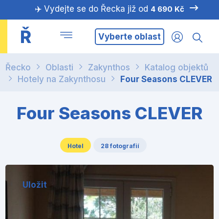
✈️ Vydejte se do Řecka již od
4 690 Kč
Ř
Vyberte oblast
Řecko
Oblasti
Zakynthos
Katalog objektů
Hotely na Zakynthosu
Four Seasons CLEVER
Four Seasons CLEVER
Hotel
28 fotografií
Uložit