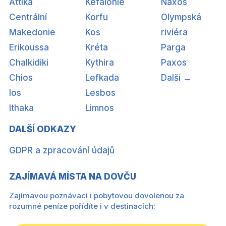
Attika
Kefalonie
Naxos
Centrální
Korfu
Olympská
Makedonie
Kos
riviéra
Erikoussa
Kréta
Parga
Chalkidiki
Kythira
Paxos
Chios
Lefkada
Další →
Ios
Lesbos
Ithaka
Limnos
DALŠÍ ODKAZY
GDPR a zpracování údajů
ZAJÍMAVÁ MÍSTA NA DOVČU
Zajímavou poznávací i pobytovou dovolenou za
rozumné peníze pořídíte i v destinacích: