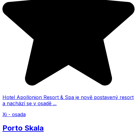
Hotel Apollonion Resort & Spa je nově postavený resort
a nachází se v osadě ...
Xi - osada
Porto Skala