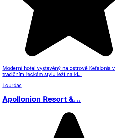
Moderní hotel vystavěný na ostrově Kefalonia v
tradičním řeckém stylu leží na kl...
Lourdas
Apollonion Resort &...