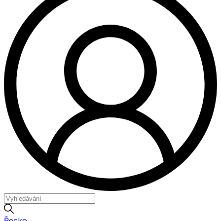
Řecko