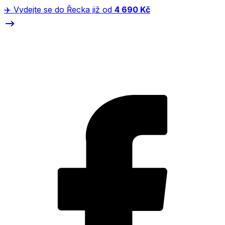
✈️ Vydejte se do Řecka již od
4 690 Kč