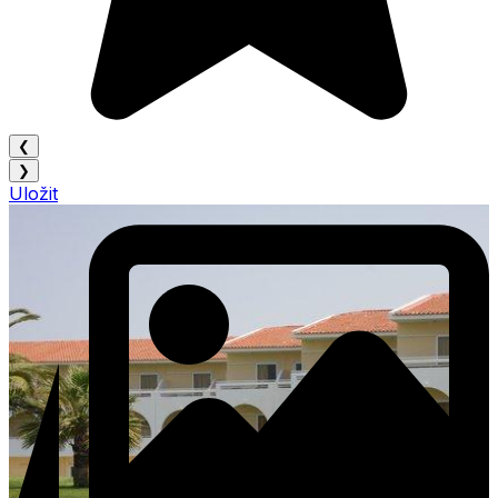
❮
❯
Uložit