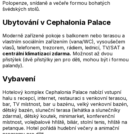
Polopenze, snídaně a večeře formou bohatých
švédských stolů.
Ubytování v Cephalonia Palace
Moderně zařízené pokoje s balkonem nebo terasou a
vlastním sociálním zařízením (vana/WC), vysoušečem
vlasů, telefonem, trezorem, rádiem, lednicí, TV/SAT a
centrální klimatizací zdarma.
Možnost až dvou
přistýlek (dvě přistýlky jen pro děti, mohou být i formou
palandy).
Vybavení
Hotelový komplex Cephalonia Palace nabízí vstupní
halu s recepcí, internet, restauraci s venkovní terasou,
bar, TV místnost, bar u bazénu, velký venkovní bazén,
dětský bazén, sluneční terasa (lehátka a slunečníky
zdarma), dětský koutek, minimarket, konferenční
místnost, volejbalové hřiště, biliár, stolní tenis, hřiště na
petanque. Hotel pořádá hudební večery a animační
programy pro děti.