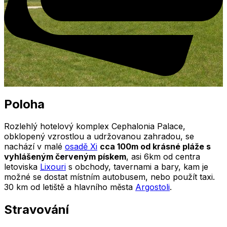
Poloha
Rozlehlý hotelový komplex Cephalonia Palace,
obklopený vzrostlou a udržovanou zahradou, se
nachází v malé
osadě Xi
cca 100m od krásné pláže s
vyhlášeným červeným pískem
, asi 6km od centra
letoviska
Lixouri
s obchody, tavernami a bary, kam je
možné se dostat místním autobusem, nebo použít taxi.
30 km od letiště a hlavního města
Argostoli
.
Stravování