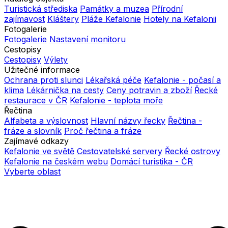
Turistická střediska
Památky a muzea
Přírodní
zajímavost
Kláštery
Pláže Kefalonie
Hotely na Kefalonii
Fotogalerie
Fotogalerie
Nastavení monitoru
Cestopisy
Cestopisy
Výlety
Užitečné informace
Ochrana proti slunci
Lékařská péče
Kefalonie - počasí a
klima
Lékárnička na cesty
Ceny potravin a zboží
Řecké
restaurace v ČR
Kefalonie - teplota moře
Řečtina
Alfabeta a výslovnost
Hlavní názvy řecky
Řečtina -
fráze a slovník
Proč řečtina a fráze
Zajímavé odkazy
Kefalonie ve světě
Cestovatelské servery
Řecké ostrovy
Kefalonie na českém webu
Domácí turistika - ČR
Vyberte oblast