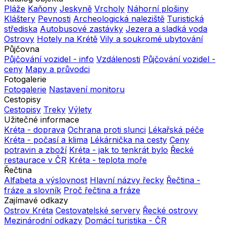
Pláže
Kaňony
Jeskyně
Vrcholy
Náhorní plošiny
Kláštery
Pevnosti
Archeologická naleziště
Turistická
střediska
Autobusové zastávky
Jezera a sladká voda
Ostrovy
Hotely na Krétě
Vily a soukromé ubytování
Půjčovna
Půjčování vozidel - info
Vzdálenosti
Půjčování vozidel -
ceny
Mapy a průvodci
Fotogalerie
Fotogalerie
Nastavení monitoru
Cestopisy
Cestopisy
Treky
Výlety
Užitečné informace
Kréta - doprava
Ochrana proti slunci
Lékařská péče
Kréta - počasí a klima
Lékárnička na cesty
Ceny
potravin a zboží
Kréta - jak to tenkrát bylo
Řecké
restaurace v ČR
Kréta - teplota moře
Řečtina
Alfabeta a výslovnost
Hlavní názvy řecky
Řečtina -
fráze a slovník
Proč řečtina a fráze
Zajímavé odkazy
Ostrov Kréta
Cestovatelské servery
Řecké ostrovy
Mezinárodní odkazy
Domácí turistika - ČR