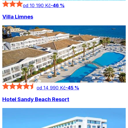
od 10 190 Kč
-
46
%
Villa Limnes
od 14 990 Kč
-
45
%
Hotel Sandy Beach Resort