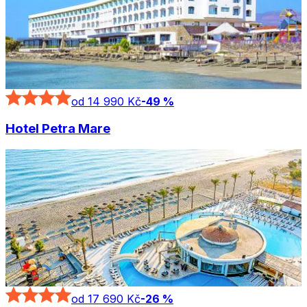
od 14 990 Kč
-
49
%
Hotel Petra Mare
od 17 690 Kč
-
26
%