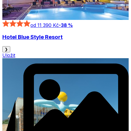
od 11 390 Kč
-
38
%
Hotel Blue Style Resort
❯
Uložit