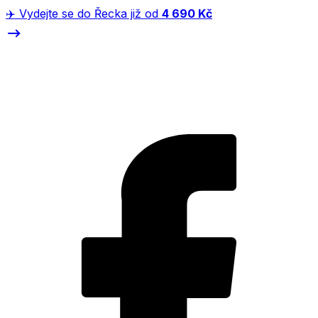
✈️ Vydejte se do Řecka již od
4 690 Kč