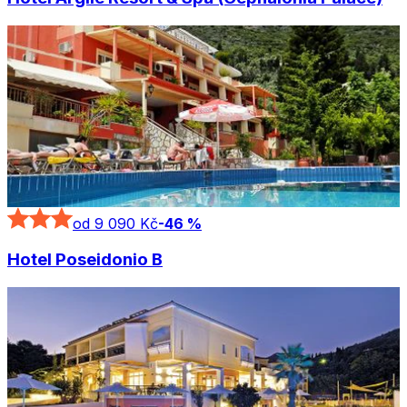
od 9 090 Kč
-
46
%
Hotel Poseidonio B