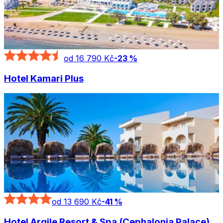
od 16 790 Kč
-
23
%
Hotel Kamari Plus
od 13 690 Kč
-
41
%
Hotel Argile Resort & Spa (Cephalonia Palace)