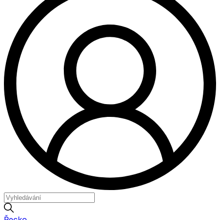
Řecko