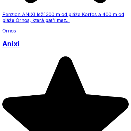
Penzion ANIXI leží 300 m od pláže Korfos a 400 m od
pláže Ornos, která patří mez...
Ornos
Anixi