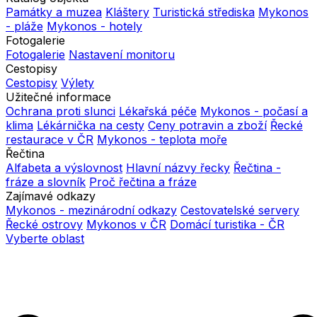
Památky a muzea
Kláštery
Turistická střediska
Mykonos
- pláže
Mykonos - hotely
Fotogalerie
Fotogalerie
Nastavení monitoru
Cestopisy
Cestopisy
Výlety
Užitečné informace
Ochrana proti slunci
Lékařská péče
Mykonos - počasí a
klima
Lékárnička na cesty
Ceny potravin a zboží
Řecké
restaurace v ČR
Mykonos - teplota moře
Řečtina
Alfabeta a výslovnost
Hlavní názvy řecky
Řečtina -
fráze a slovník
Proč řečtina a fráze
Zajímavé odkazy
Mykonos - mezinárodní odkazy
Cestovatelské servery
Řecké ostrovy
Mykonos v ČR
Domácí turistika - ČR
Vyberte oblast