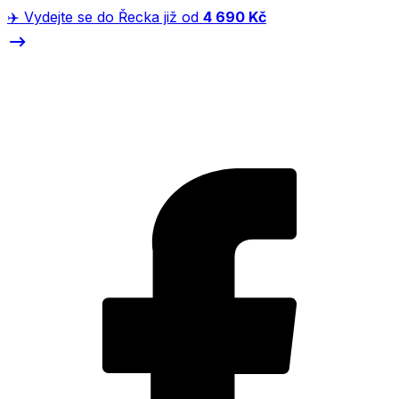
✈️ Vydejte se do Řecka již od
4 690 Kč