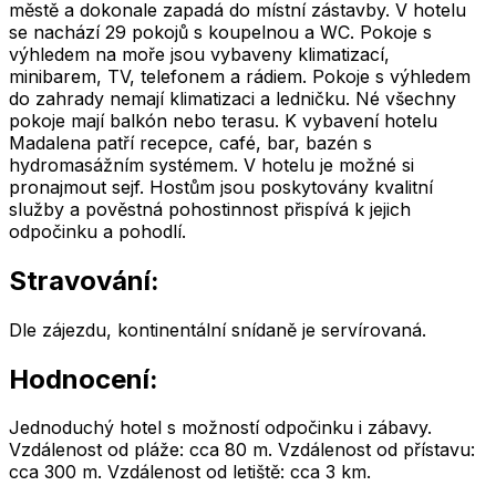
městě a dokonale zapadá do místní zástavby. V hotelu
se nachází 29 pokojů s koupelnou a WC. Pokoje s
výhledem na moře jsou vybaveny klimatizací,
minibarem, TV, telefonem a rádiem. Pokoje s výhledem
do zahrady nemají klimatizaci a ledničku. Né všechny
pokoje mají balkón nebo terasu. K vybavení hotelu
Madalena patří recepce, café, bar, bazén s
hydromasážním systémem. V hotelu je možné si
pronajmout sejf. Hostům jsou poskytovány kvalitní
služby a pověstná pohostinnost přispívá k jejich
odpočinku a pohodlí.
Stravování:
Dle zájezdu, kontinentální snídaně je servírovaná.
Hodnocení:
Jednoduchý hotel s možností odpočinku i zábavy.
Vzdálenost od pláže: cca 80 m. Vzdálenost od přístavu:
cca 300 m. Vzdálenost od letiště: cca 3 km.