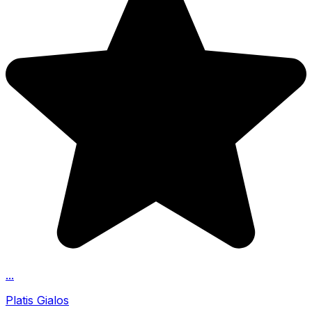
...
Platis Gialos