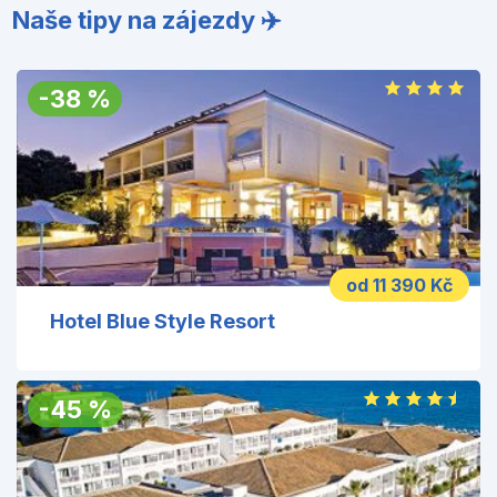
Naše tipy na zájezdy ✈️
-
38
%
od 11 390 Kč
Hotel Blue Style Resort
-
45
%