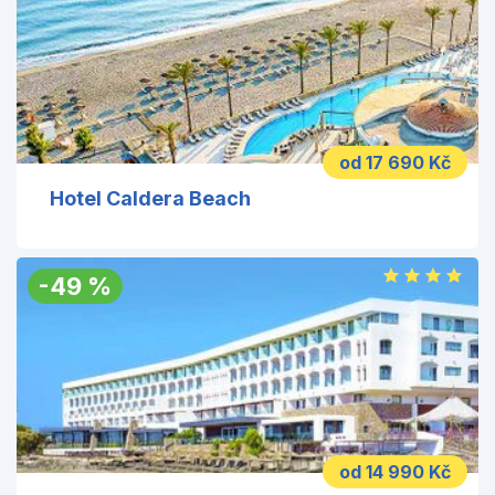
od 17 690 Kč
Hotel Caldera Beach
-
49
%
od 14 990 Kč