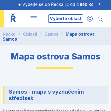
✈️ Vydejte se do Řecka již od
4 690 Kč
Ř
Vyberte oblast
Řecko
Oblasti
Samos
Mapa ostrova
Samos
Mapa ostrova Samos
Samos - mapa s vyznačením
středisek
Na této mapě jsou vyznačená všechna střediska, ve kterých