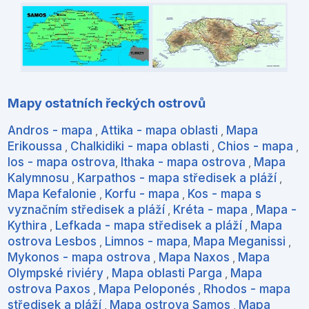
Mapy ostatních řeckých ostrovů
Andros - mapa
Attika - mapa oblasti
Mapa
,
,
Erikoussa
Chalkidiki - mapa oblasti
Chios - mapa
,
,
,
Ios - mapa ostrova
Ithaka - mapa ostrova
Mapa
,
,
Kalymnosu
Karpathos - mapa středisek a pláží
,
,
Mapa Kefalonie
Korfu - mapa
Kos - mapa s
,
,
vyznačním středisek a pláží
Kréta - mapa
Mapa -
,
,
Kythira
Lefkada - mapa středisek a pláží
Mapa
,
,
ostrova Lesbos
Limnos - mapa
Mapa Meganissi
,
,
,
Mykonos - mapa ostrova
Mapa Naxos
Mapa
,
,
Olympské riviéry
Mapa oblasti Parga
Mapa
,
,
ostrova Paxos
Mapa Peloponés
Rhodos - mapa
,
,
středisek a pláží
Mapa ostrova Samos
Mapa
,
,