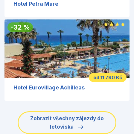
Hotel Petra Mare
-
32
%
od 11 790 Kč
Hotel Eurovillage Achilleas
Zobrazit všechny zájezdy do
letoviska