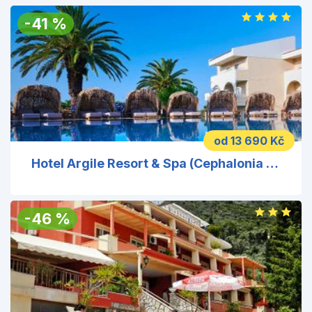
-
41
%
od 13 690 Kč
Hotel Argile Resort & Spa (Cephalonia Palace)
-
46
%