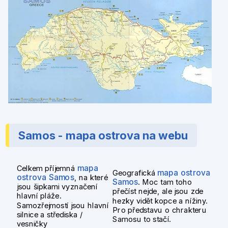
Samos - mapa ostrova na webu
Celkem příjemná
mapa
Geografická
mapa ostrova
ostrova Samos
, na které
Samos
. Moc tam toho
jsou šipkami vyznačení
přečíst nejde, ale jsou zde
hlavní pláže.
hezky vidět kopce a nížiny.
Samozřejmostí jsou hlavní
Pro představu o chrakteru
silnice a střediska /
Samosu to stačí.
vesničky