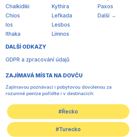
Chalkidiki
Kythira
Paxos
Chios
Lefkada
Další →
Ios
Lesbos
Ithaka
Limnos
DALŠÍ ODKAZY
GDPR a zpracování údajů
ZAJÍMAVÁ MÍSTA NA DOVČU
Zajímavou poznávací i pobytovou dovolenou za
rozumné peníze pořídíte i v destinacích:
#Řecko
#Turecko