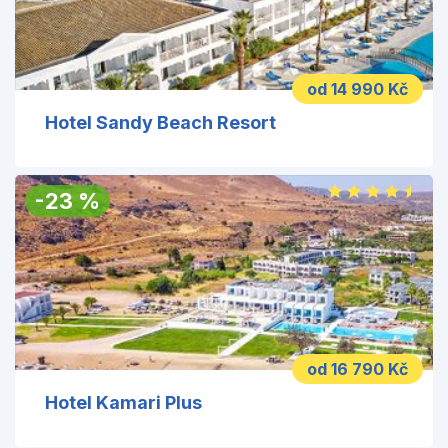
od 14 990 Kč
Hotel Sandy Beach Resort
-
23
%
od 16 790 Kč
Hotel Kamari Plus