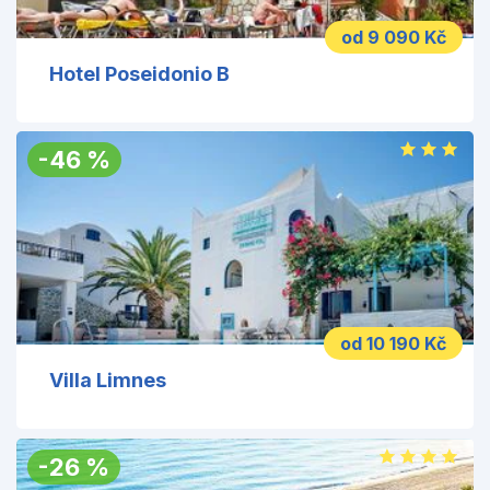
od 9 090 Kč
Hotel Poseidonio B
-
46
%
od 10 190 Kč
Villa Limnes
-
26
%