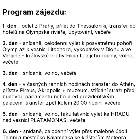
Program zájezdu:
1. den
- odlet z Prahy, přílet do Thessaloniki, transfer do
hotelů na Olympské riviéře, ubytování, večeře
2. den
- snídaně, celodenní výlet k posvátnému pohoří
Olymp až k vesnici Litochoro, vykopávky v Dionu a ve
Vergině – královské hroby Filipa II. a jeho rodiny, volno,
večeře
3. den
- snídaně, volno, večeře
4. den
- v časných ranních hodinách transfer do Athén,
přístav Pireus, Akropolis + muzeum, střídání stráží před
budovou parlamentu nebo před prezidentským
palácem, transfer zpět kolem 20:00 hodin, večeře
5. den
- snídaně, volno, fakultativně: výlet ke HRADU
nad vesnicí PLATAMONAS, večeře
6. den
- snídaně, celodenní výlet přes malebné údolí
Tempi a městečko Kalambaka ke klášterům Meteora,