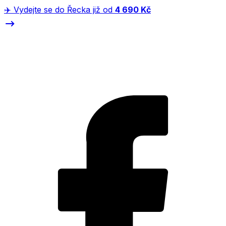
✈️ Vydejte se do Řecka již od
4 690 Kč