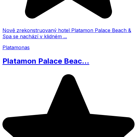
Nově zrekonstruovaný hotel Platamon Palace Beach &
Spa se nachází v klidném ...
Platamonas
Platamon Palace Beac...