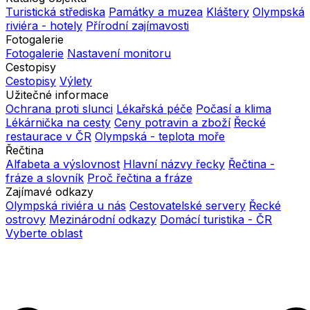
Turistická střediska
Památky a muzea
Kláštery
Olympská
riviéra - hotely
Přírodní zajímavosti
Fotogalerie
Fotogalerie
Nastavení monitoru
Cestopisy
Cestopisy
Výlety
Užitečné informace
Ochrana proti slunci
Lékařská péče
Počasí a klima
Lékárnička na cesty
Ceny potravin a zboží
Řecké
restaurace v ČR
Olympská - teplota moře
Řečtina
Alfabeta a výslovnost
Hlavní názvy řecky
Řečtina -
fráze a slovník
Proč řečtina a fráze
Zajímavé odkazy
Olympská riviéra u nás
Cestovatelské servery
Řecké
ostrovy
Mezinárodní odkazy
Domácí turistika - ČR
Vyberte oblast