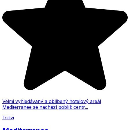
Velmi vyhledávaný a oblíbený hotelový areál
Mediterranee se nachází poblíž centr...
Tsilivi