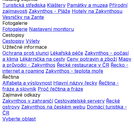
Turistická střediska
Kláštery
Památky a muzea
Přírodní
zajímavosti
Zakynthos - Pláže
Hotely na Zakynthosu
Vesničky na Zante
Fotogalerie
Fotogalerie
Nastavení monitoru
Cestopisy
Cestopisy
Výlety
Užitečné informace
Ochrana proti slunci
Lékařská péče
Zakynthos - počasí
a klima
Lékárnička na cesty
Ceny potravin a zboží
Mapy
a průvodci - Zakynthos
Řecké restaurace v ČR
Řecko -
internet a roaming
Zakynthos - teplota moře
Řečtina
Alfabeta a výslovnost
Hlavní názvy řecky
Řečtina -
fráze a slovník
Proč řečtina a fráze
Zajímavé odkazy
Zakynthos v zahraničí
Cestovatelské servery
Řecké
ostrovy
Zakynthos na českém webu
Domácí turistika -
ČR
Vyberte oblast