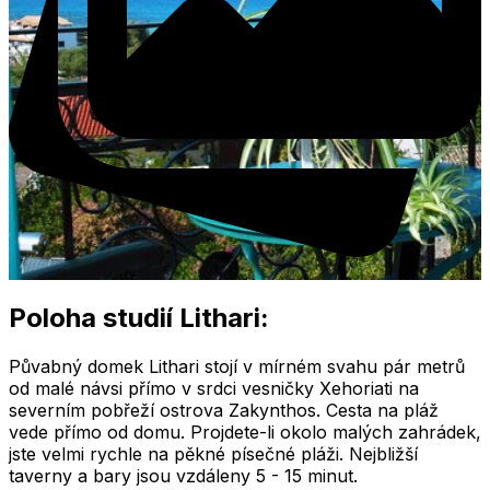
Poloha studií Lithari:
Půvabný domek Lithari stojí v mírném svahu pár metrů
od malé návsi přímo v srdci vesničky Xehoriati na
severním pobřeží ostrova Zakynthos. Cesta na pláž
vede přímo od domu. Projdete-li okolo malých zahrádek,
jste velmi rychle na pěkné písečné pláži. Nejbližší
taverny a bary jsou vzdáleny 5 - 15 minut.