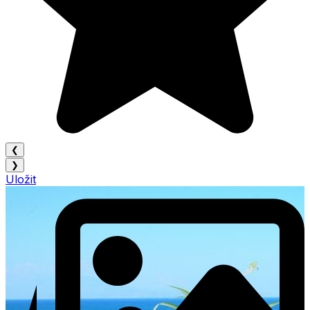
❮
❯
Uložit