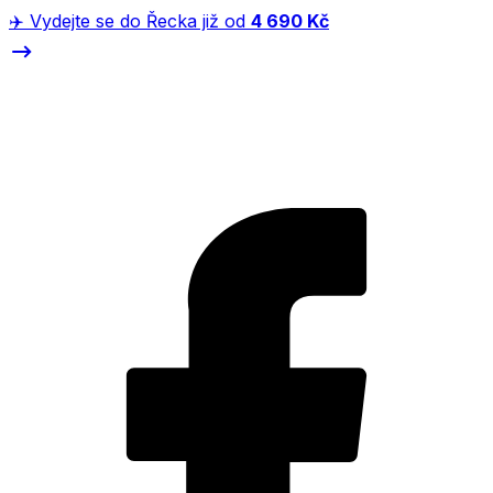
✈️ Vydejte se do Řecka již od
4 690 Kč