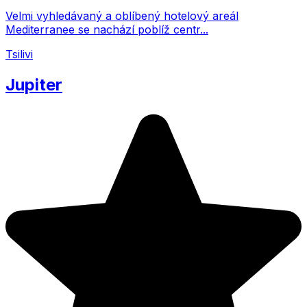
Velmi vyhledávaný a oblíbený hotelový areál
Mediterranee se nachází poblíž centr...
Tsilivi
Jupiter