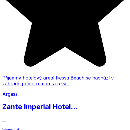
Přijemný hotelový areál Iliessa Beach se nachází v
zahradě přímo u moře a užší ...
Argassi
Zante Imperial Hotel...
...