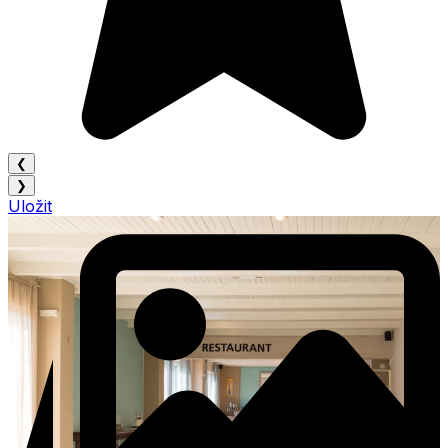
❮
❯
Uložit