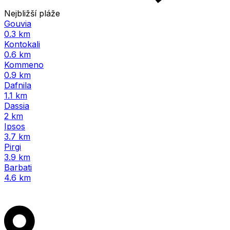
Nejbližší pláže
Gouvia
0.3 km
Kontokali
0.6 km
Kommeno
0.9 km
Dafnila
1.1 km
Dassia
2 km
Ipsos
3.7 km
Pirgi
3.9 km
Barbati
4.6 km