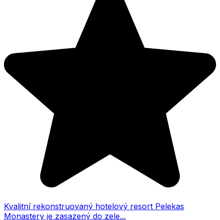
Kvalitní rekonstruovaný hotelový resort Pelekas
Monastery je zasazený do zele...