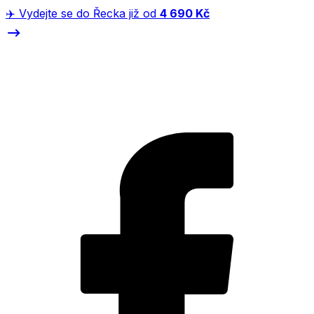
✈️ Vydejte se do Řecka již od
4 690 Kč