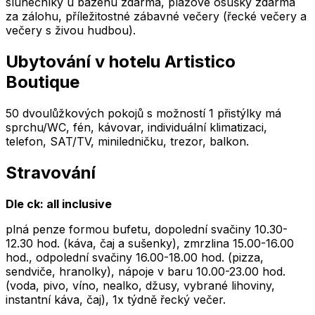
slunečníky u bazénu zdarma, plážové osušky zdarma
za zálohu, příležitostné zábavné večery (řecké večery a
večery s živou hudbou).
Ubytování v hotelu Artistico
Boutique
50 dvoulůžkových pokojů s možností 1 přistýlky má
sprchu/WC, fén, kávovar, individuální klimatizaci,
telefon, SAT/TV, miniledničku, trezor, balkon.
Stravování
Dle ck: all inclusive
plná penze formou bufetu, dopolední svačiny 10.30-
12.30 hod. (káva, čaj a sušenky), zmrzlina 15.00-16.00
hod., odpolední svačiny 16.00-18.00 hod. (pizza,
sendviče, hranolky), nápoje v baru 10.00-23.00 hod.
(voda, pivo, víno, nealko, džusy, vybrané lihoviny,
instantní káva, čaj), 1x týdně řecký večer.