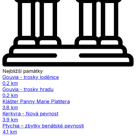
Nejbližší památky
Gouvia - trosky loděnice
0.2 km
Gouvia - trosky hradu
0.2 km
Klášter Panny Marie Platitera
3.8 km
Kerkyra - Nová pevnost
3.9 km
Ptychia – zbytky benátské pevnosti
4.1 km