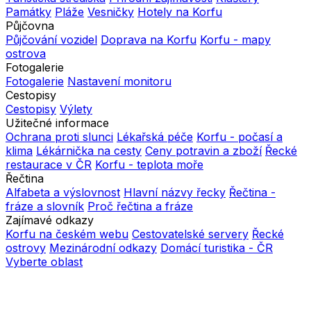
Památky
Pláže
Vesničky
Hotely na Korfu
Půjčovna
Půjčování vozidel
Doprava na Korfu
Korfu - mapy
ostrova
Fotogalerie
Fotogalerie
Nastavení monitoru
Cestopisy
Cestopisy
Výlety
Užitečné informace
Ochrana proti slunci
Lékařská péče
Korfu - počasí a
klima
Lékárnička na cesty
Ceny potravin a zboží
Řecké
restaurace v ČR
Korfu - teplota moře
Řečtina
Alfabeta a výslovnost
Hlavní názvy řecky
Řečtina -
fráze a slovník
Proč řečtina a fráze
Zajímavé odkazy
Korfu na českém webu
Cestovatelské servery
Řecké
ostrovy
Mezinárodní odkazy
Domácí turistika - ČR
Vyberte oblast