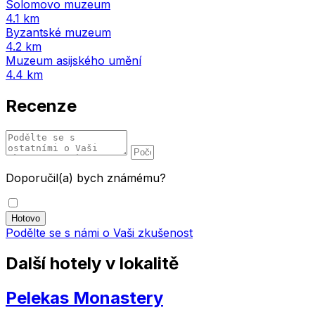
Solomovo muzeum
4.1 km
Byzantské muzeum
4.2 km
Muzeum asijského umění
4.4 km
Recenze
Doporučil(a) bych známému?
Podělte se s námi o Vaši zkušenost
Další hotely v lokalitě
Pelekas Monastery