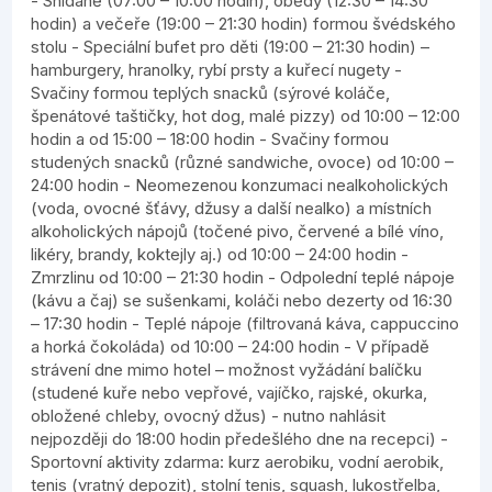
- Snídaně (07:00 – 10:00 hodin), obědy (12:30 – 14:30
hodin) a večeře (19:00 – 21:30 hodin) formou švédského
stolu - Speciální bufet pro děti (19:00 – 21:30 hodin) –
hamburgery, hranolky, rybí prsty a kuřecí nugety -
Svačiny formou teplých snacků (sýrové koláče,
špenátové taštičky, hot dog, malé pizzy) od 10:00 – 12:00
hodin a od 15:00 – 18:00 hodin - Svačiny formou
studených snacků (různé sandwiche, ovoce) od 10:00 –
24:00 hodin - Neomezenou konzumaci nealkoholických
(voda, ovocné šťávy, džusy a další nealko) a místních
alkoholických nápojů (točené pivo, červené a bílé víno,
likéry, brandy, koktejly aj.) od 10:00 – 24:00 hodin -
Zmrzlinu od 10:00 – 21:30 hodin - Odpolední teplé nápoje
(kávu a čaj) se sušenkami, koláči nebo dezerty od 16:30
– 17:30 hodin - Teplé nápoje (filtrovaná káva, cappuccino
a horká čokoláda) od 10:00 – 24:00 hodin - V případě
strávení dne mimo hotel – možnost vyžádání balíčku
(studené kuře nebo vepřové, vajíčko, rajské, okurka,
obložené chleby, ovocný džus) - nutno nahlásit
nejpozději do 18:00 hodin předešlého dne na recepci) -
Sportovní aktivity zdarma: kurz aerobiku, vodní aerobik,
tenis (vratný depozit), stolní tenis, squash, lukostřelba,