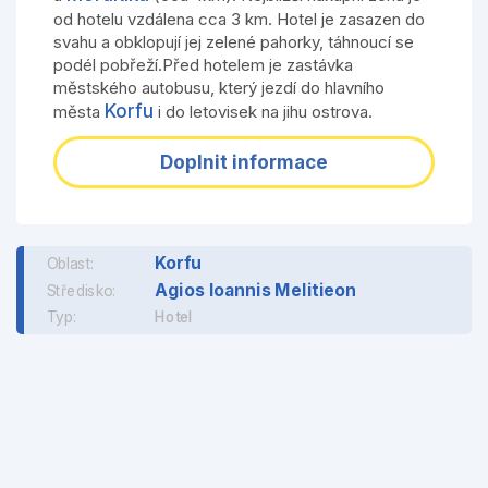
od hotelu vzdálena cca 3 km. Hotel je zasazen do
svahu a obklopují jej zelené pahorky, táhnoucí se
podél pobřeží.Před hotelem je zastávka
městského autobusu, který jezdí do hlavního
Korfu
města
i do letovisek na jihu ostrova.
Doplnit informace
Korfu
Oblast:
Agios Ioannis Melitieon
Středisko:
Typ:
Hotel