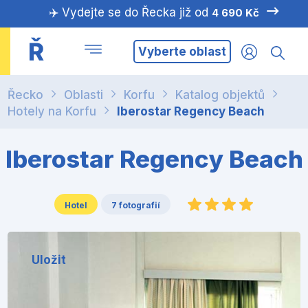
✈️ Vydejte se do Řecka již od
4 690 Kč
Ř
Vyberte oblast
Řecko
Oblasti
Korfu
Katalog objektů
Hotely na Korfu
Iberostar Regency Beach
Iberostar Regency Beach
Hotel
7 fotografií
Uložit