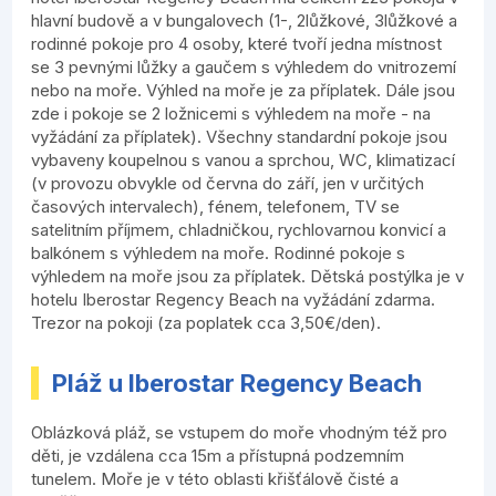
hlavní budově a v bungalovech (1-, 2lůžkové, 3lůžkové a
rodinné pokoje pro 4 osoby, které tvoří jedna místnost
se 3 pevnými lůžky a gaučem s výhledem do vnitrozemí
nebo na moře. Výhled na moře je za příplatek. Dále jsou
zde i pokoje se 2 ložnicemi s výhledem na moře - na
vyžádání za příplatek). Všechny standardní pokoje jsou
vybaveny koupelnou s vanou a sprchou, WC, klimatizací
(v provozu obvykle od června do září, jen v určitých
časových intervalech), fénem, telefonem, TV se
satelitním příjmem, chladničkou, rychlovarnou konvicí a
balkónem s výhledem na moře. Rodinné pokoje s
výhledem na moře jsou za příplatek. Dětská postýlka je v
hotelu Iberostar Regency Beach na vyžádání zdarma.
Trezor na pokoji (za poplatek cca 3,50€/den).
Pláž u Iberostar Regency Beach
Oblázková pláž, se vstupem do moře vhodným též pro
děti, je vzdálena cca 15m a přístupná podzemním
tunelem. Moře je v této oblasti křišťálově čisté a