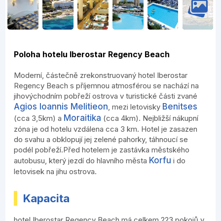
Poloha hotelu Iberostar Regency Beach
Moderní, částečně zrekonstruovaný hotel Iberostar
Regency Beach s příjemnou atmosférou se nachází na
jihovýchodním pobřeží ostrova v turistické části zvané
Agios Ioannis Melitieon
Benitses
, mezi letovisky
Moraitika
(cca 3,5km) a
(cca 4km). Nejbližší nákupní
zóna je od hotelu vzdálena cca 3 km. Hotel je zasazen
do svahu a obklopují jej zelené pahorky, táhnoucí se
podél pobřeží.Před hotelem je zastávka městského
Korfu
autobusu, který jezdí do hlavního města
i do
letovisek na jihu ostrova.
Kapacita
hotel Iberostar Regency Beach má celkem 223 pokojů v