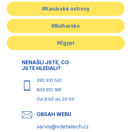
#Kanárské ostrovy
#Bulharsko
#Egypt
NENAŠLI JSTE, CO
JSTE HLEDALI?
283 931 541
606 613 186
Od 8:00 do 20:00
OBSAH WEBU
servis@vdetailech.cz