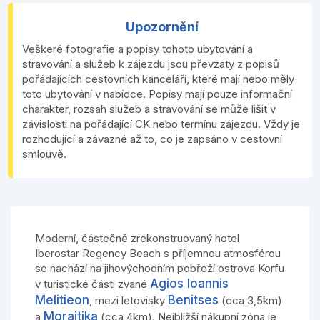
Upozornění
Veškeré fotografie a popisy tohoto ubytování a
stravování a služeb k zájezdu jsou převzaty z popisů
pořádajících cestovních kanceláří, které mají nebo měly
toto ubytování v nabídce. Popisy mají pouze informační
charakter, rozsah služeb a stravování se může lišit v
závislosti na pořádající CK nebo termínu zájezdu. Vždy je
rozhodující a závazné až to, co je zapsáno v cestovní
smlouvě.
Moderní, částečně zrekonstruovaný hotel
Iberostar Regency Beach s příjemnou atmosférou
se nachází na jihovýchodním pobřeží ostrova Korfu
Agios Ioannis
v turistické části zvané
Melitieon
Benitses
, mezi letovisky
(cca 3,5km)
Moraitika
a
(cca 4km). Nejbližší nákupní zóna je