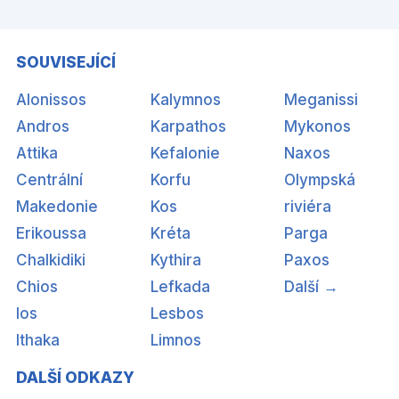
SOUVISEJÍCÍ
Alonissos
Kalymnos
Meganissi
Andros
Karpathos
Mykonos
Attika
Kefalonie
Naxos
Centrální
Korfu
Olympská
Makedonie
Kos
riviéra
Erikoussa
Kréta
Parga
Chalkidiki
Kythira
Paxos
Chios
Lefkada
Další →
Ios
Lesbos
Ithaka
Limnos
DALŠÍ ODKAZY