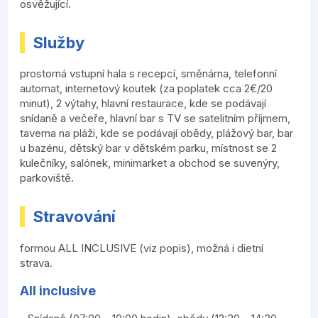
osvěžující.
Služby
prostorná vstupní hala s recepcí, směnárna, telefonní
automat, internetový koutek (za poplatek cca 2€/20
minut), 2 výtahy, hlavní restaurace, kde se podávají
snídaně a večeře, hlavní bar s TV se satelitním příjmem,
taverna na pláži, kde se podávají obědy, plážový bar, bar
u bazénu, dětský bar v dětském parku, místnost se 2
kulečníky, salónek, minimarket a obchod se suvenýry,
parkoviště.
Stravování
formou ALL INCLUSIVE (viz popis), možná i dietní
strava.
All inclusive