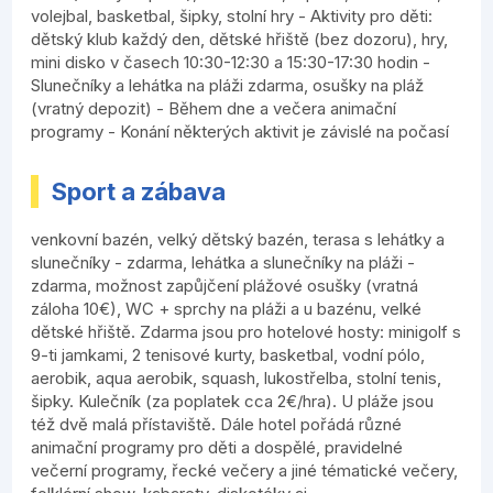
volejbal, basketbal, šipky, stolní hry - Aktivity pro děti:
dětský klub každý den, dětské hřiště (bez dozoru), hry,
mini disko v časech 10:30-12:30 a 15:30-17:30 hodin -
Slunečníky a lehátka na pláži zdarma, osušky na pláž
(vratný depozit) - Během dne a večera animační
programy - Konání některých aktivit je závislé na počasí
Sport a zábava
venkovní bazén, velký dětský bazén, terasa s lehátky a
slunečníky - zdarma, lehátka a slunečníky na pláži -
zdarma, možnost zapůjčení plážové osušky (vratná
záloha 10€), WC + sprchy na pláži a u bazénu, velké
dětské hřiště. Zdarma jsou pro hotelové hosty: minigolf s
9-ti jamkami, 2 tenisové kurty, basketbal, vodní pólo,
aerobik, aqua aerobik, squash, lukostřelba, stolní tenis,
šipky. Kulečník (za poplatek cca 2€/hra). U pláže jsou
též dvě malá přístaviště. Dále hotel pořádá různé
animační programy pro děti a dospělé, pravidelné
večerní programy, řecké večery a jiné tématické večery,