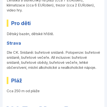
Lehátka a slunečníky na pláži (cca 7 EUR/den),
klimatizace (cca 6 EUR/den), trezor (cca 2 EUR/den),
video hry.
Pro děti
Dětský bazén, dětské hřiště.
Strava
Dle CK. Snídaně: bufetové snídaně. Polopenze: bufetové
snídaně, bufetové večeře. All inclusive: bufetové
snídaně, bufetové obědy, bufetové večeře, lehké
občerstvení, místní alkoholické a nealkoholické nápoje.
Pláž
Cca 250 m od pláže