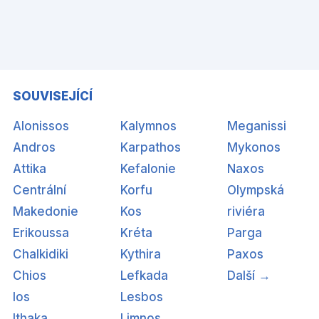
SOUVISEJÍCÍ
Alonissos
Kalymnos
Meganissi
Andros
Karpathos
Mykonos
Attika
Kefalonie
Naxos
Centrální
Korfu
Olympská
Makedonie
Kos
riviéra
Erikoussa
Kréta
Parga
Chalkidiki
Kythira
Paxos
Chios
Lefkada
Další →
Ios
Lesbos
Ithaka
Limnos