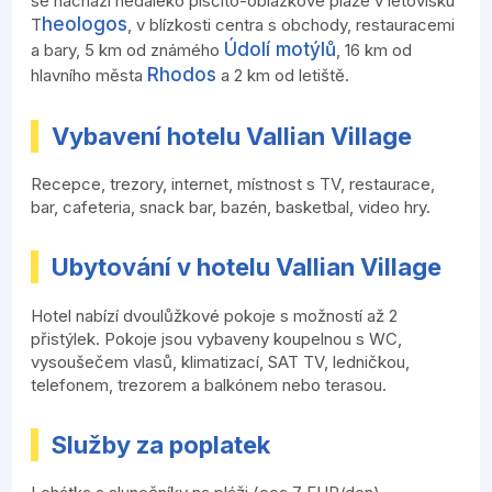
se nachází nedaleko písčito-oblázkové pláže v letovisku
heologos
T
, v blízkosti centra s obchody, restauracemi
Údolí motýlů
a bary, 5 km od známého
, 16 km od
Rhodos
hlavního města
a 2 km od letiště.
Vybavení hotelu Vallian Village
Recepce, trezory, internet, místnost s TV, restaurace,
bar, cafeteria, snack bar, bazén, basketbal, video hry.
Ubytování v hotelu Vallian Village
Hotel nabízí dvoulůžkové pokoje s možností až 2
přistýlek. Pokoje jsou vybaveny koupelnou s WC,
vysoušečem vlasů, klimatizací, SAT TV, ledničkou,
telefonem, trezorem a balkónem nebo terasou.
Služby za poplatek