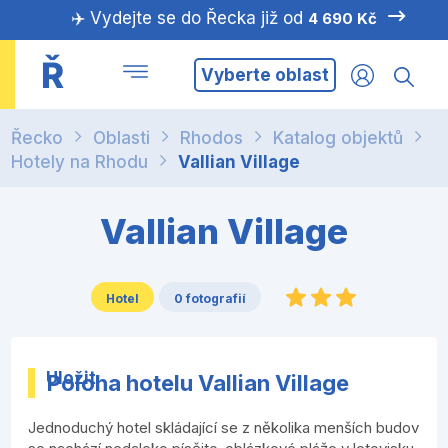
✈️ Vydejte se do Řecka již od
4 690 Kč
Ř
Vyberte oblast
Řecko
Oblasti
Rhodos
Katalog objektů
Hotely na Rhodu
Vallian Village
Vallian Village
Hotel
0 fotografií
Uložit
Poloha hotelu Vallian Village
Jednoduchý hotel skládající se z několika menších budov